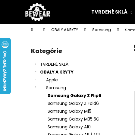
K
Prejsť
na
o
TVRDENÉ SKLÁ
obsah
Späť
Späť
š
do
do
í
Domov
OBALY A KRYTY
Samsung
Sams
k
obchodu
obchodu
B
o
Kategórie
Preskočiť
č
kategórie
n
TVRDENÉ SKLÁ
ý
OBALY A KRYTY
p
Apple
a
Samsung
n
Samsung Galaxy Z Flip6
e
Samsung Galaxy Z Fold6
l
Samsung Galaxy M15
Samsung Galaxy M35 5G
Samsung Galaxy A10
Samsung Galaxy A11 / M11