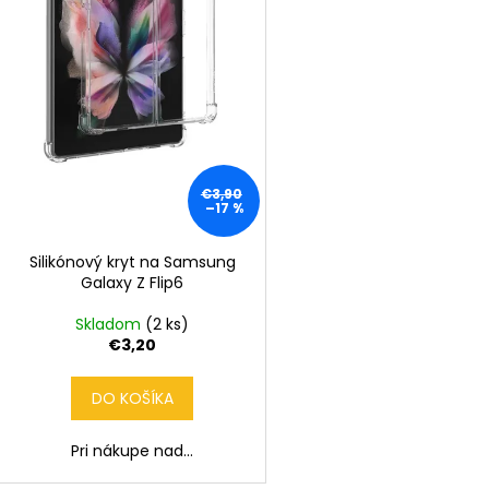
r
d
o
u
d
k
u
t
k
o
t
v
o
€3,90
v
–17 %
Silikónový kryt na Samsung
Galaxy Z Flip6
Skladom
(2 ks)
€3,20
DO KOŠÍKA
Pri nákupe nad...