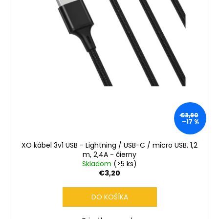
€3,90
–17 %
XO kábel 3v1 USB - Lightning / USB-C / micro USB, 1,2
m, 2,4A - čierny
Skladom
(>5 ks)
€3,20
DO KOŠÍKA