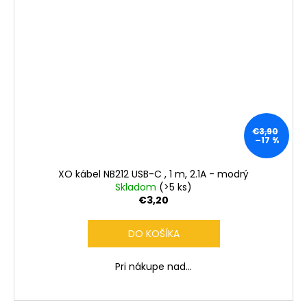
€3,90
–17 %
XO kábel NB212 USB-C , 1 m, 2.1A - modrý
Skladom
(>5 ks)
€3,20
DO KOŠÍKA
Pri nákupe nad...