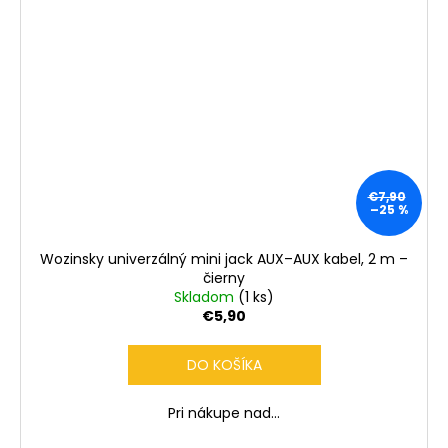
€7,90
–25 %
Wozinsky univerzálný mini jack AUX–AUX kabel, 2 m –
čierny
Skladom
(1 ks)
€5,90
DO KOŠÍKA
Pri nákupe nad...