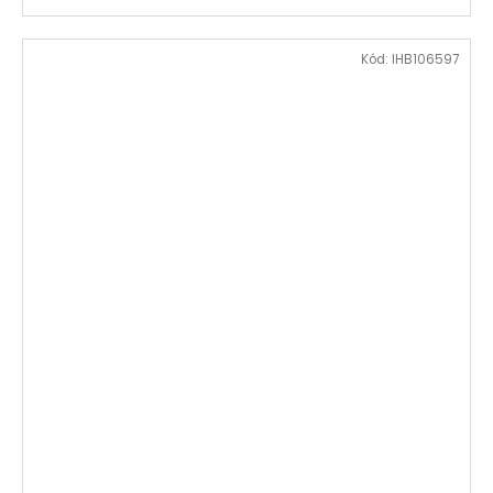
Kód:
IHB106597