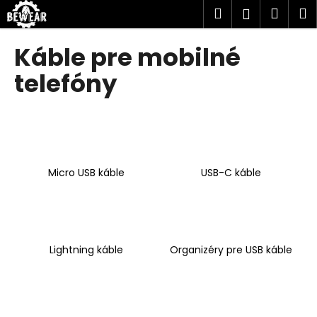
K
Prejsť
Hľadať
Náku
M
Prihlásen
na
o
obsah
Späť
Späť
košík
š
Káble pre mobilné
í
Č
telefóny
k
o
p
o
t
r
Micro USB káble
USB-C káble
e
b
u
j
Lightning káble
Organizéry pre USB káble
e
t
e
n