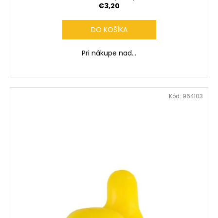
€3,20
DO KOŠÍKA
Pri nákupe nad...
Kód:
964103