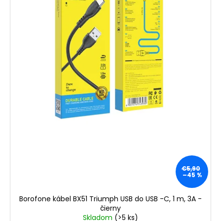
č
v
u
a
k
m
e
t
o
v
€5,90
–45 %
Borofone kábel BX51 Triumph USB do USB -C, 1 m, 3A -
čierny
Skladom
(>5 ks)