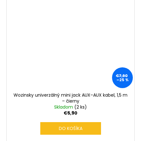
€7,90
–25 %
Wozinsky univerzálný mini jack AUX–AUX kabel, 1,5 m
– čierny
Skladom
(2 ks)
€5,90
DO KOŠÍKA