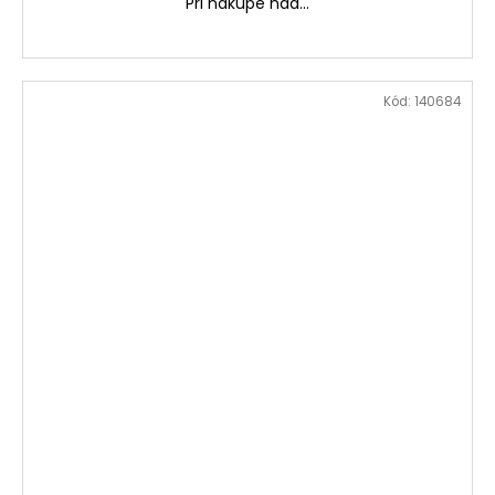
Pri nákupe nad...
Kód:
140684