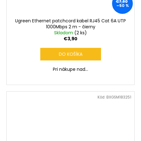
€7,90
–50 %
Ugreen Ethernet patchcord kabel RJ45 Cat 6A UTP
1000Mbps 2 m - čierny
Skladom
(2 ks)
€3,90
DO KOŠÍKA
Pri nákupe nad...
Kód:
BXGSM183251