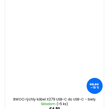
€5,90
–16 %
BWOO rýchly kábel X279 USB-C do USB-C - biely
Skladom
(>5 ks)
€4,90