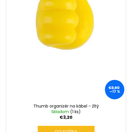
€3,90
–17 %
Thumb organizér na kábel - žltý
Skladom
(1 ks)
€3,20
DO KOŠÍKA