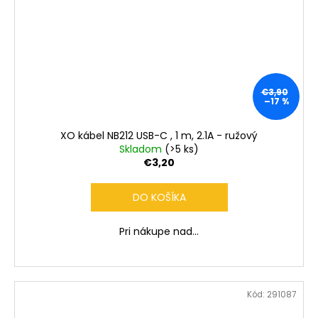
€3,90
–17 %
XO kábel NB212 USB-C , 1 m, 2.1A - ružový
Skladom
(>5 ks)
€3,20
DO KOŠÍKA
Pri nákupe nad...
Kód:
291087