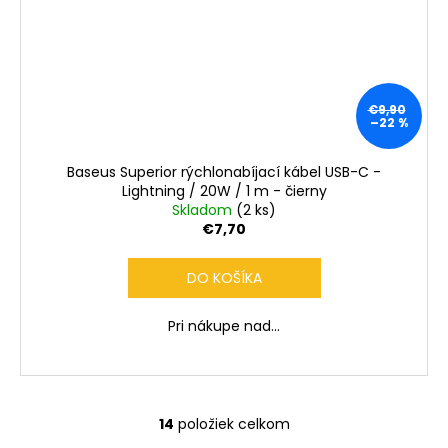
€9,90
–22 %
Baseus Superior rýchlonabíjací kábel USB-C -
Lightning / 20W / 1 m - čierny
Skladom
(2 ks)
€7,70
DO KOŠÍKA
Pri nákupe nad...
14
položiek celkom
O