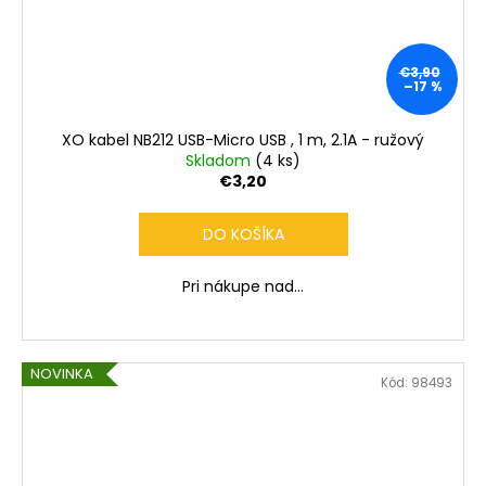
€3,90
–17 %
XO kabel NB212 USB-Micro USB , 1 m, 2.1A - ružový
Skladom
(4 ks)
€3,20
DO KOŠÍKA
Pri nákupe nad...
NOVINKA
Kód:
98493