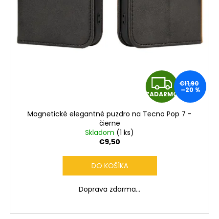
Z
€11,90
–20 %
ZADARMO
A
Magnetické elegantné puzdro na Tecno Pop 7 -
D
čierne
Skladom
(1 ks)
A
€9,50
R
DO KOŠÍKA
M
Doprava zdarma...
O