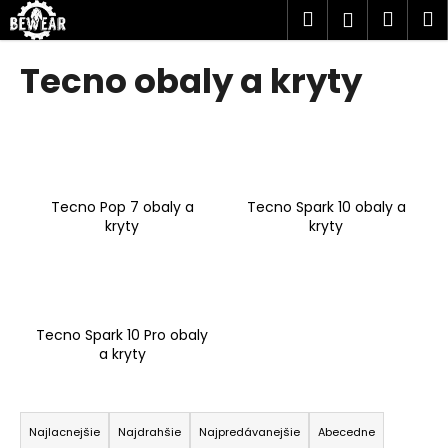
K
Prejsť
Hľadať
Náku
M
Prihlásen
na
o
obsah
Späť
Späť
košík
š
Tecno obaly a kryty
í
Č
k
o
p
o
Tecno Pop 7 obaly a
Tecno Spark 10 obaly a
t
kryty
kryty
r
e
b
u
Tecno Spark 10 Pro obaly
j
a kryty
e
t
R
e
a
Najlacnejšie
Najdrahšie
Najpredávanejšie
Abecedne
n