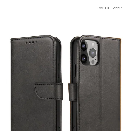
Kód:
IHB152227