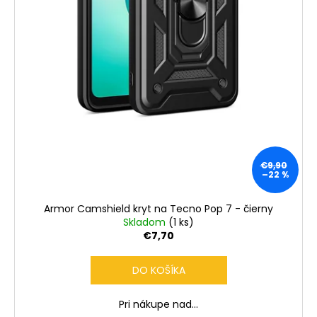
č
v
a
m
e
€9,90
–22 %
Armor Camshield kryt na Tecno Pop 7 - čierny
Skladom
(1 ks)
€7,70
DO KOŠÍKA
Pri nákupe nad...