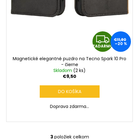
Z
€11,90
–20 %
ZADARMO
A
Magnetické elegantné puzdro na Tecno Spark 10 Pro
D
- čierne
Skladom
(2 ks)
A
€9,50
R
DO KOŠÍKA
M
Doprava zdarma...
O
3
položiek celkom