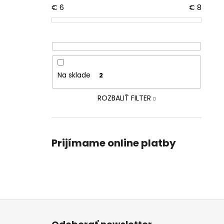
€
6
€
8
Na sklade
2
ROZBALIŤ FILTER
Prijímame online platby
Z
á