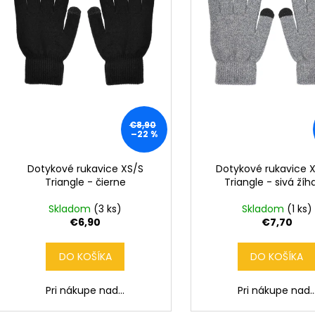
r
d
o
u
d
k
u
t
k
o
t
v
o
€8,90
v
–22 %
Dotykové rukavice XS/S
Dotykové rukavice X
Triangle - čierne
Triangle - sivá ží
Skladom
(3 ks)
Skladom
(1 ks)
€6,90
€7,70
DO KOŠÍKA
DO KOŠÍKA
Pri nákupe nad...
Pri nákupe nad..