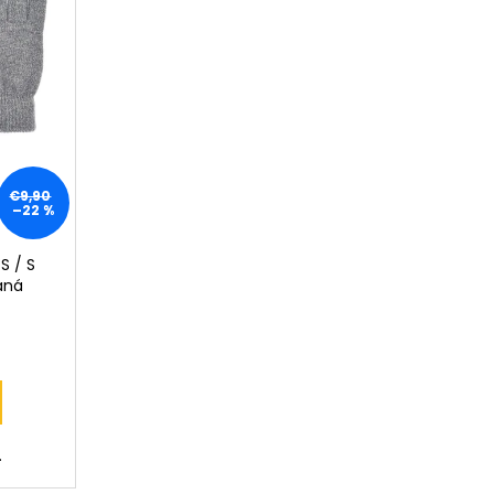
€9,90
–22 %
S / S
haná
.