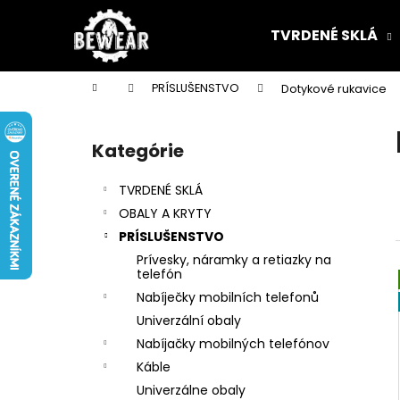
K
Prejsť
na
o
TVRDENÉ SKLÁ
obsah
Späť
Späť
š
do
do
í
Domov
PRÍSLUŠENSTVO
Dotykové rukavice
k
obchodu
obchodu
B
o
Kategórie
Preskočiť
č
kategórie
n
TVRDENÉ SKLÁ
ý
OBALY A KRYTY
p
PRÍSLUŠENSTVO
a
Prívesky, náramky a retiazky na
n
telefón
e
Nabíječky mobilních telefonů
l
Univerzální obaly
Nabíjačky mobilných telefónov
Káble
Univerzálne obaly