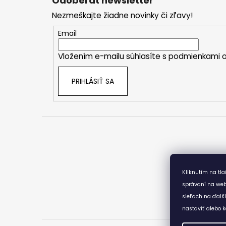
Odoberať newsletter
p
Nezmeškajte žiadne novinky či zľavy!
ä
t
Email
i
Vložením e-mailu súhlasíte s
podmienkami o
e
PRIHLÁSIŤ SA
Kliknutím na tl
správaní na web
sieťach na ďalš
nastaviť alebo k