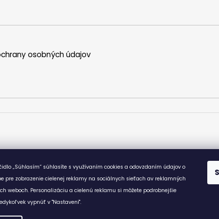
u
chrany osobných údajov
ačidlo „Súhlasím“ súhlasíte s využívaním cookies a odovzdaním údajov o
e pre zobrazenie cielenej reklamy na sociálnych sieťach av reklamných
ích weboch. Personalizáciu a cielenú reklamu si môžete podrobnejšie
edykoľvek vypnúť v "Nastavení".