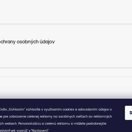
d
a
c
i
e
p
chrany osobných údajov
r
v
k
y
v
ý
p
i
s
u
ačidlo „Súhlasím“ súhlasíte s využívaním cookies a odovzdaním údajov o
e pre zobrazenie cielenej reklamy na sociálnych sieťach av reklamných
ích weboch. Personalizáciu a cielenú reklamu si môžete podrobnejšie
edykoľvek vypnúť v "Nastavení".