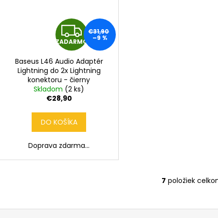
Z
€31,90
–9 %
ZADARMO
A
Baseus L46 Audio Adaptér
D
Lightning do 2x Lightning
konektoru - čierny
A
Skladom
(2 ks)
€28,90
R
DO KOŠÍKA
M
Doprava zdarma...
O
7
položiek celk
O
v
l
á