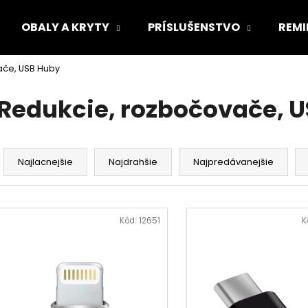
OBALY A KRYTY
PRÍSLUŠENSTVO
REMI
ače, USB Huby
Čo potrebujete nájsť?
Redukcie, rozbočovače, 
HĽADAŤ
R
a
Najlacnejšie
Najdrahšie
Najpredávanejšie
d
Odporúčame
e
V
n
ý
Kód:
12651
K
i
p
e
i
p
s
r
p
o