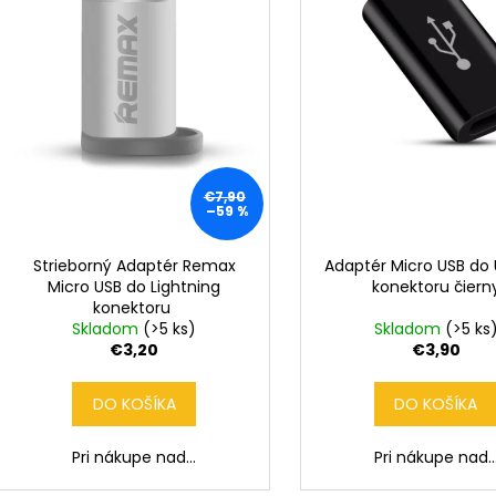
r
d
o
u
d
k
u
t
k
o
t
v
o
€7,90
v
–59 %
Strieborný Adaptér Remax
Adaptér Micro USB do
Micro USB do Lightning
konektoru čiern
konektoru
Skladom
(>5 ks)
Skladom
(>5 ks
€3,20
€3,90
DO KOŠÍKA
DO KOŠÍKA
Pri nákupe nad...
Pri nákupe nad..