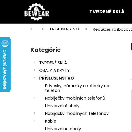
K
Prejsť
na
o
TVRDENÉ SKLÁ
obsah
Späť
Späť
š
do
do
í
Domov
PRÍSLUŠENSTVO
Redukcie, rozbočov
k
obchodu
obchodu
B
o
Kategórie
Preskočiť
č
kategórie
n
TVRDENÉ SKLÁ
ý
OBALY A KRYTY
p
PRÍSLUŠENSTVO
a
Prívesky, náramky a retiazky na
n
telefón
e
Nabíječky mobilních telefonů
l
Univerzální obaly
Nabíjačky mobilných telefónov
Káble
Univerzálne obaly