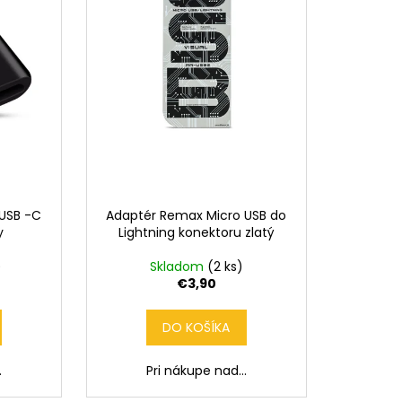
 USB -C
Adaptér Remax Micro USB do
y
Lightning konektoru zlatý
)
Skladom
(2 ks)
€3,90
DO KOŠÍKA
.
Pri nákupe nad...