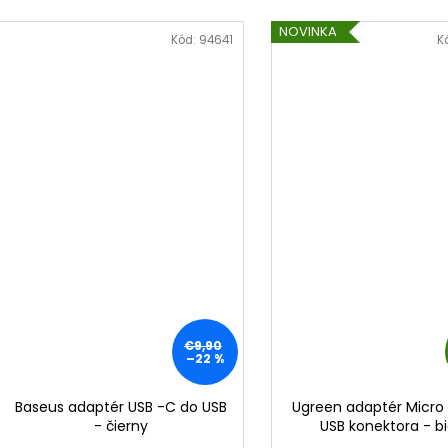
NOVINKA
Kód:
94641
K
€9,90
–22 %
Baseus adaptér USB -C do USB
Ugreen adaptér Micro
- čierny
USB konektora - bi