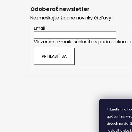
á
Odoberať newsletter
p
Nezmeškajte žiadne novinky či zľavy!
ä
t
Email
i
Vložením e-mailu súhlasíte s
podmienkami o
e
PRIHLÁSIŤ SA
Kliknutím na tl
správaní na web
sieťach na ďalš
nastaviť alebo k