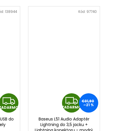
ód:
138944
Kód:
97740
Z
Z
€31,90
–21 %
ZADARMO
ZADARMO
A
A
 USB do
Baseus L51 Audio Adaptér
D
D
ely
Lightning do 3,5 jacku +
Lightning konektoru - modrý