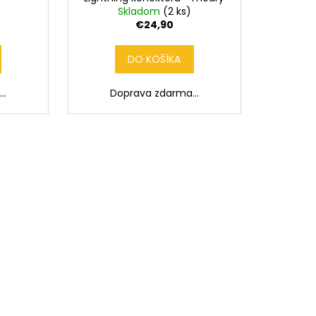
A
A
Skladom
(2 ks)
€24,90
R
R
DO KOŠÍKA
M
M
..
Doprava zdarma...
O
O