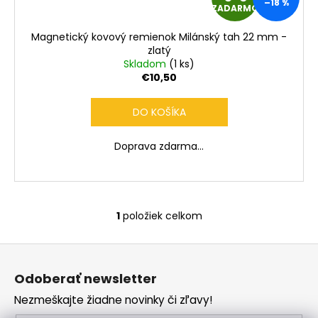
–18 %
ZADARMO
A
Magnetický kovový remienok Milánský tah 22 mm -
D
zlatý
Skladom
(1 ks)
A
€10,50
R
DO KOŠÍKA
M
Doprava zdarma...
O
1
položiek celkom
O
v
Z
l
á
á
Odoberať newsletter
d
p
a
Nezmeškajte žiadne novinky či zľavy!
ä
c