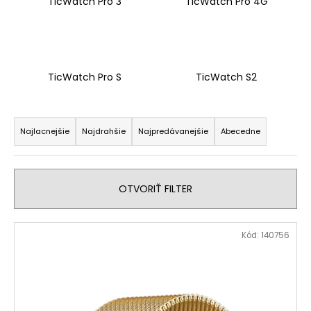
č
TicWatch Pro 3
TicWatch Pro 4G
a
m
e
TicWatch Pro S
TicWatch S2
R
a
Najlacnejšie
Najdrahšie
Najpredávanejšie
Abecedne
d
e
n
OTVORIŤ FILTER
i
e
V
Kód:
140756
p
ý
r
p
o
i
d
s