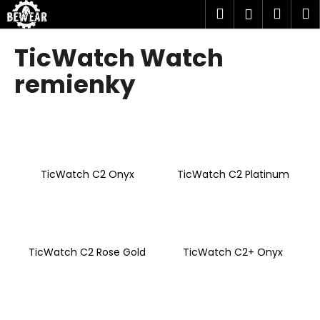
K
Prejsť
Hľadať
Náku
M
Prihlásen
na
o
obsah
Späť
Späť
košík
š
TicWatch Watch
í
Č
remienky
k
o
p
o
t
r
TicWatch C2 Onyx
TicWatch C2 Platinum
e
b
u
j
TicWatch C2 Rose Gold
TicWatch C2+ Onyx
e
t
e
n