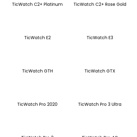
TicWatch C2+ Platinum
TicWatch C2+ Rose Gold
á
j
s
ť
TicWatch E2
TicWatch E3
?
TicWatch GTH
TicWatch GTX
HĽADAŤ
O
d
TicWatch Pro 2020
TicWatch Pro 3 Ultra
p
o
r
ú