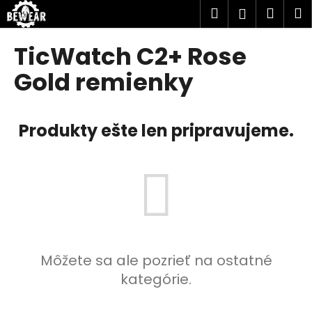
K
Prejsť
Hľadať
Náku
M
Prihlásen
na
o
obsah
Späť
Späť
košík
š
TicWatch C2+ Rose
í
Č
Gold remienky
k
o
p
Produkty ešte len pripravujeme.
o
t
r
e
b
u
j
e
Môžete sa ale pozrieť na ostatné
t
kategórie.
e
n