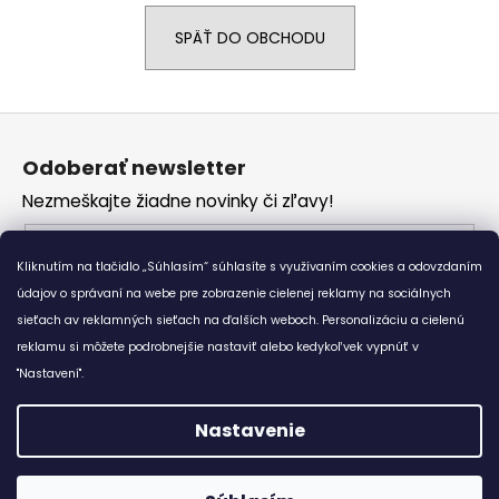
á
SPÄŤ DO OBCHODU
j
s
ť
Z
?
á
Odoberať newsletter
p
Nezmeškajte žiadne novinky či zľavy!
ä
t
Email
HĽADAŤ
i
Kliknutím na tlačidlo „Súhlasím“ súhlasíte s využívaním cookies a odovzdaním
Vložením e-mailu súhlasíte s
podmienkami
e
údajov o správaní na webe pre zobrazenie cielenej reklamy na sociálnych
ochrany osobných údajov
sieťach av reklamných sieťach na ďalších weboch. Personalizáciu a cielenú
reklamu si môžete podrobnejšie nastaviť alebo kedykoľvek vypnúť v
O
PRIHLÁSIŤ SA
d
"Nastavení".
p
o
Nastavenie
r
Vytvoril Shoptet
ú