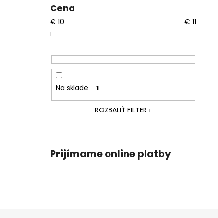
Cena
€
10
€
11
Na sklade
1
ROZBALIŤ FILTER
Prijímame online platby
Z