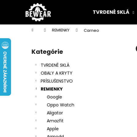
K
Prejsť
na
o
TVRDENÉ SKLÁ
obsah
Späť
Späť
š
do
do
í
Domov
REMIENKY
Carneo
k
obchodu
obchodu
B
o
Kategórie
Preskočiť
č
kategórie
n
TVRDENÉ SKLÁ
ý
OBALY A KRYTY
p
PRÍSLUŠENSTVO
a
REMIENKY
n
Google
e
Oppo Watch
l
Aligator
Amazfit
Apple
Armodd