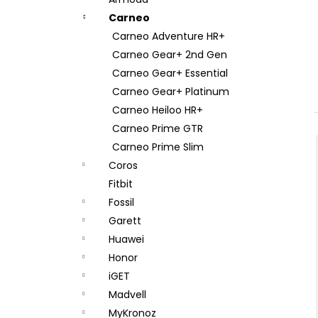
Carneo
Carneo Adventure HR+
Carneo Gear+ 2nd Gen
Carneo Gear+ Essential
Carneo Gear+ Platinum
Carneo Heiloo HR+
Carneo Prime GTR
Carneo Prime Slim
Coros
Fitbit
Fossil
Garett
Huawei
Honor
iGET
Madvell
MyKronoz