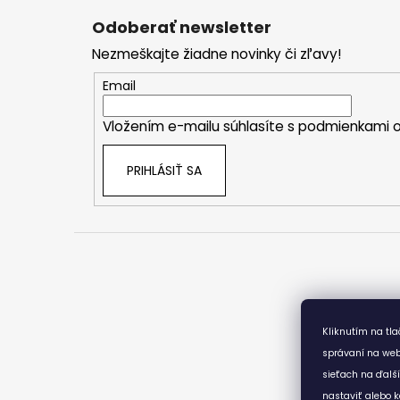
á
Odoberať newsletter
p
Nezmeškajte žiadne novinky či zľavy!
ä
t
Email
i
Vložením e-mailu súhlasíte s
podmienkami o
e
PRIHLÁSIŤ SA
Kliknutím na tl
správaní na web
sieťach na ďalš
nastaviť alebo k