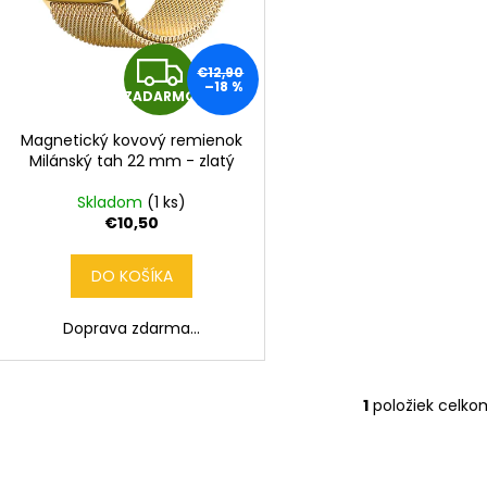
k
o
t
v
o
Z
€12,90
v
–18 %
ZADARMO
A
Magnetický kovový remienok
D
Milánský tah 22 mm - zlatý
A
Skladom
(1 ks)
€10,50
R
DO KOŠÍKA
M
Doprava zdarma...
O
1
položiek celko
O
v
l