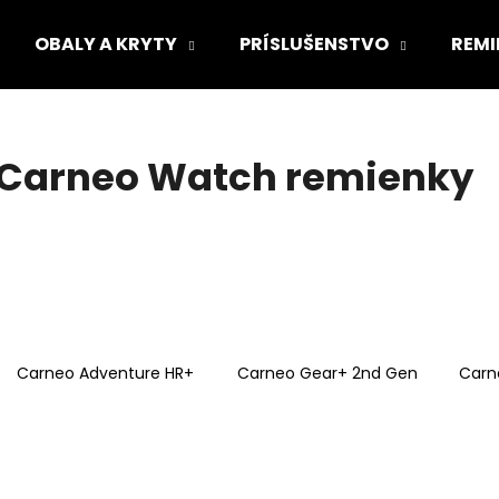
OBALY A KRYTY
PRÍSLUŠENSTVO
REMI
Čo potrebujete nájsť?
Carneo Watch remienky
HĽADAŤ
Odporúčame
Carneo Adventure HR+
Carneo Gear+ 2nd Gen
Carn