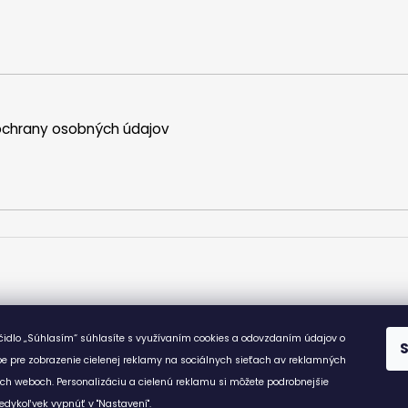
chrany osobných údajov
ačidlo „Súhlasím“ súhlasíte s využívaním cookies a odovzdaním údajov o
e pre zobrazenie cielenej reklamy na sociálnych sieťach av reklamných
ích weboch. Personalizáciu a cielenú reklamu si môžete podrobnejšie
edykoľvek vypnúť v "Nastavení".