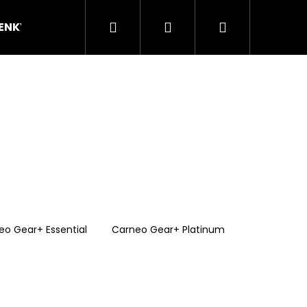
Hľadať
Prihlásenie
Nákupný
ENKY
Dopravy a platby
Kontakty
Obch
košík
eo Gear+ Essential
Carneo Gear+ Platinum