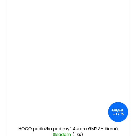
€3,90
–17 %
HOCO podložka pod myš Aurora GM22 - čierná
Skladom
(1 ks)