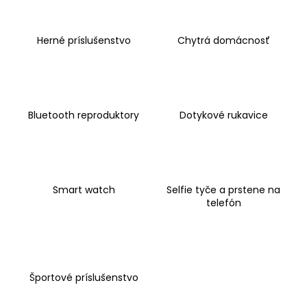
č
a
m
Herné príslušenstvo
Chytrá domácnosť
e
Bluetooth reproduktory
Dotykové rukavice
Smart watch
Selfie tyče a prstene na
telefón
Športové príslušenstvo