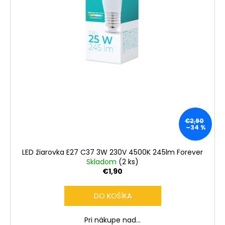
€2,90
–34 %
LED žiarovka E27 C37 3W 230V 4500K 245lm Forever
Skladom
(2 ks)
€1,90
DO KOŠÍKA
Pri nákupe nad...