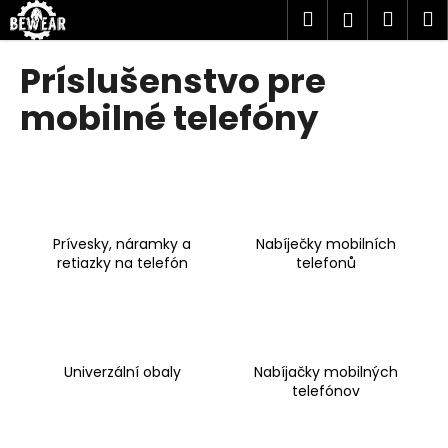
K
Prejsť
Hľadať
Náku
M
Prihlásen
na
o
obsah
Späť
Späť
košík
š
Príslušenstvo pre
í
Č
mobilné telefóny
k
o
p
o
t
r
Prívesky, náramky a
Nabíječky mobilních
e
retiazky na telefón
telefonů
b
u
j
e
Univerzální obaly
Nabíjačky mobilných
t
telefónov
e
n