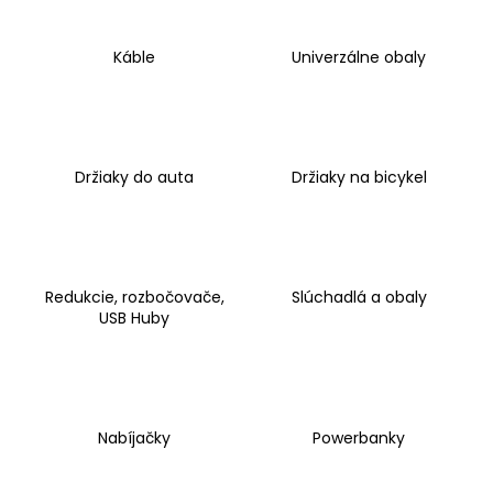
á
j
Káble
Univerzálne obaly
s
ť
?
Držiaky do auta
Držiaky na bicykel
HĽADAŤ
Redukcie, rozbočovače,
Slúchadlá a obaly
USB Huby
O
d
p
o
Nabíjačky
Powerbanky
r
ú