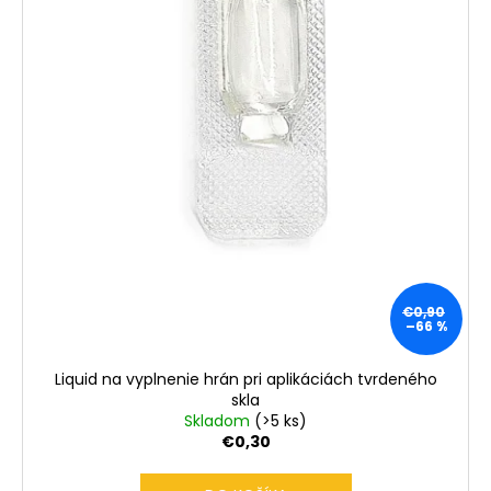
t
o
v
€0,90
–66 %
Liquid na vyplnenie hrán pri aplikáciách tvrdeného
skla
Skladom
(>5 ks)
€0,30