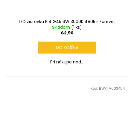
LED žiarovka E14 G45 6W 3000K 480lm Forever
Skladom
(1 ks)
€2,90
DO KOŠÍKA
Pri nákupe nad...
Kód:
BWRTV003454