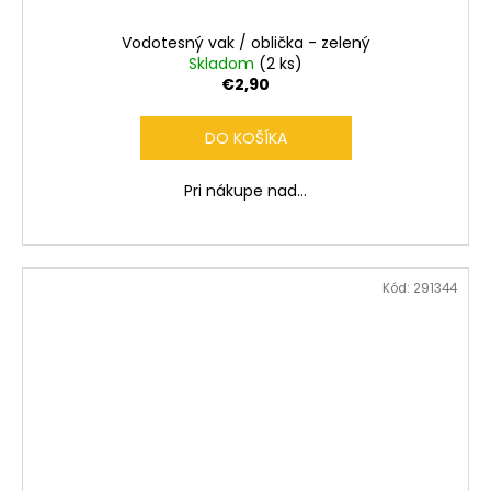
Vodotesný vak / oblička - zelený
Skladom
(2 ks)
€2,90
DO KOŠÍKA
Pri nákupe nad...
Kód:
291344