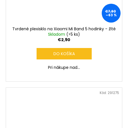
€7,90
–63 %
Tvrdené plexisklo na Xiaomi Mi Band 5 hodinky - žlté
Skladom
(>5 ks)
€2,90
DO KOŠÍKA
Pri nákupe nad...
Kód:
291275