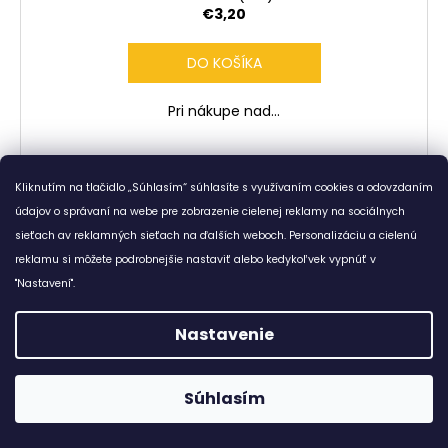
€3,20
DO KOŠÍKA
Pri nákupe nad...
Kliknutím na tlačidlo „Súhlasím“ súhlasíte s využívaním cookies a odovzdaním
Kód:
BWOEM001013
údajov o správaní na webe pre zobrazenie cielenej reklamy na sociálnych
sieťach av reklamných sieťach na ďalších weboch. Personalizáciu a cielenú
reklamu si môžete podrobnejšie nastaviť alebo kedykoľvek vypnúť v
"Nastavení".
Nastavenie
Súhlasím
😊 Doprava zadarmo ku každému nákupu od 7,8 €. :-)