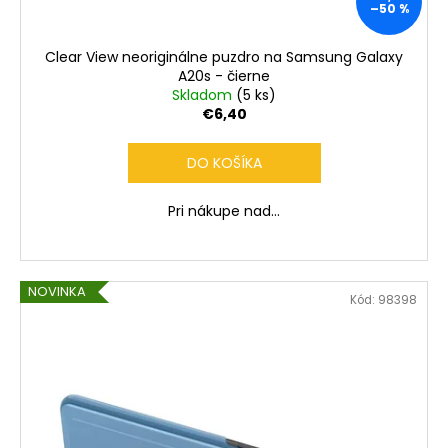
č
–50 %
a
m
Clear View neoriginálne puzdro na Samsung Galaxy
e
A20s - čierne
Skladom
(5 ks)
€6,40
DO KOŠÍKA
Pri nákupe nad...
NOVINKA
Kód:
98398