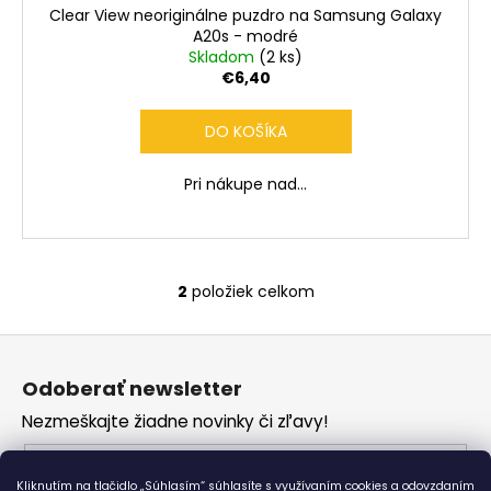
Clear View neoriginálne puzdro na Samsung Galaxy
A20s - modré
Skladom
(2 ks)
€6,40
DO KOŠÍKA
Pri nákupe nad...
2
položiek celkom
O
v
Z
l
á
á
Odoberať newsletter
d
p
a
Nezmeškajte žiadne novinky či zľavy!
ä
c
t
Email
i
i
Kliknutím na tlačidlo „Súhlasím“ súhlasíte s využívaním cookies a odovzdaním