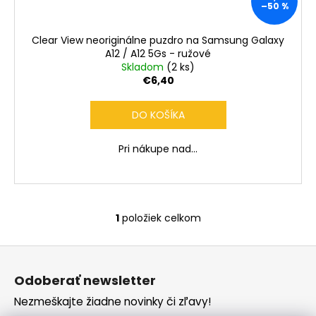
č
–50 %
a
m
Clear View neoriginálne puzdro na Samsung Galaxy
e
A12 / A12 5Gs - ružové
Skladom
(2 ks)
€6,40
DO KOŠÍKA
Pri nákupe nad...
1
položiek celkom
O
v
Z
l
á
á
Odoberať newsletter
d
p
a
Nezmeškajte žiadne novinky či zľavy!
ä