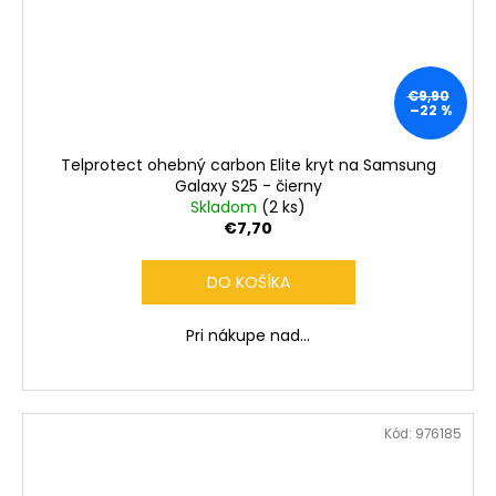
€9,90
–22 %
Telprotect ohebný carbon Elite kryt na Samsung
Galaxy S25 - čierny
Skladom
(2 ks)
€7,70
DO KOŠÍKA
Pri nákupe nad...
Kód:
976185