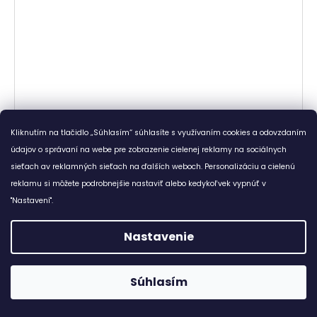
Kliknutím na tlačidlo „Súhlasím“ súhlasíte s využívaním cookies a odovzdaním
údajov o správaní na webe pre zobrazenie cielenej reklamy na sociálnych
sieťach av reklamných sieťach na ďalších weboch. Personalizáciu a cielenú
reklamu si môžete podrobnejšie nastaviť alebo kedykoľvek vypnúť v
"Nastavení".
Nastavenie
Súhlasím
😊 Doprava zadarmo ku každému nákupu od 7,8 €. :-)