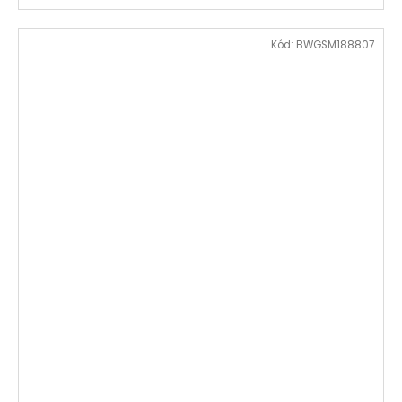
Kód:
BWGSM188807