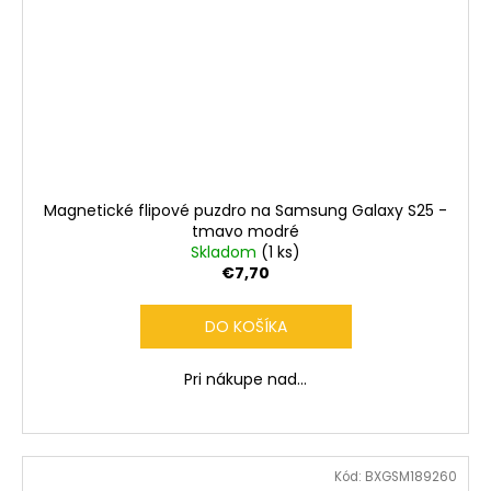
Magnetické flipové puzdro na Samsung Galaxy S25 -
tmavo modré
Skladom
(1 ks)
€7,70
DO KOŠÍKA
Pri nákupe nad...
Kód:
BXGSM189260