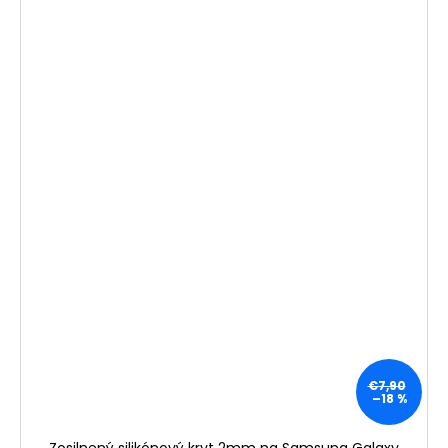
€7,90
–18 %
Zosilnený silikónový kryt 2mm na Samsung Galaxy