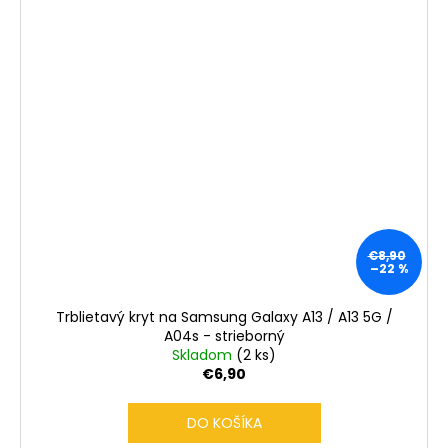
€8,90
–22 %
Trblietavý kryt na Samsung Galaxy A13 / A13 5G /
A04s - strieborný
Skladom
(2 ks)
€6,90
DO KOŠÍKA