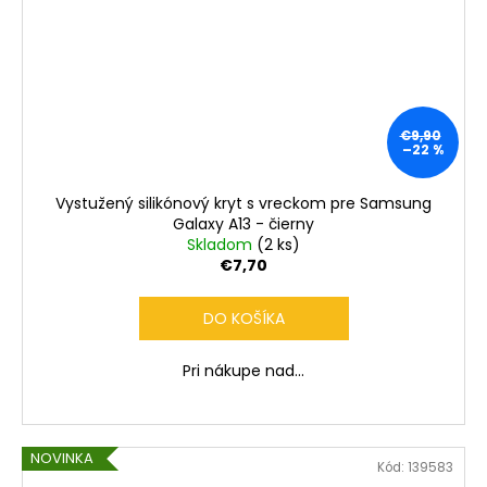
€9,90
–22 %
Vystužený silikónový kryt s vreckom pre Samsung
Galaxy A13 - čierny
Skladom
(2 ks)
€7,70
DO KOŠÍKA
Pri nákupe nad...
NOVINKA
Kód:
139583