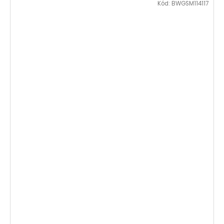
Kód:
BWGSM114117