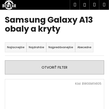
K
Prejsť
Hľadať
Náku
M
Prihlásen
na
o
obsah
Späť
Späť
košík
š
Samsung Galaxy A13
í
Č
obaly a kryty
k
o
p
R
o
a
Najlacnejšie
Najdrahšie
Najpredávanejšie
Abecedne
t
d
r
e
e
n
OTVORIŤ FILTER
b
i
u
e
V
j
Kód:
BWGSM114105
p
ý
e
r
p
t
o
i
e
d
s
n