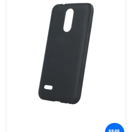
u
p
á
k
r
j
t
o
s
o
d
ť
v
u
?
k
t
o
v
HĽADAŤ
O
d
p
o
r
ú
€3,90