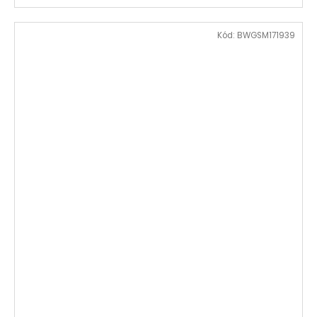
Kód:
BWGSM171939