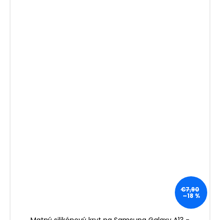
€7,90
–18 %
Matný silikónový kryt na Samsung Galaxy A13 -