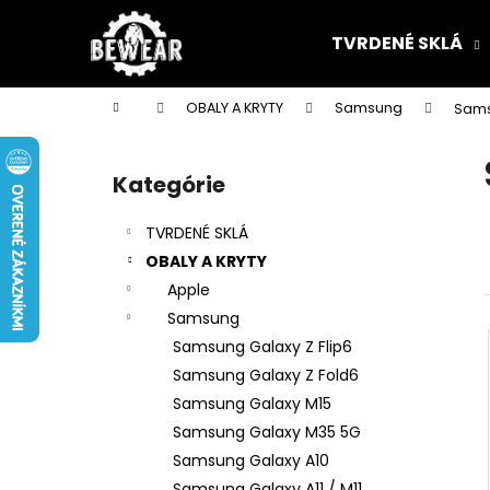
K
Prejsť
na
o
TVRDENÉ SKLÁ
obsah
Späť
Späť
š
do
do
í
Domov
OBALY A KRYTY
Samsung
Sams
k
obchodu
obchodu
B
o
Kategórie
Preskočiť
č
kategórie
n
TVRDENÉ SKLÁ
ý
OBALY A KRYTY
p
Apple
a
Samsung
n
Samsung Galaxy Z Flip6
e
Samsung Galaxy Z Fold6
l
Samsung Galaxy M15
Samsung Galaxy M35 5G
Samsung Galaxy A10
Samsung Galaxy A11 / M11