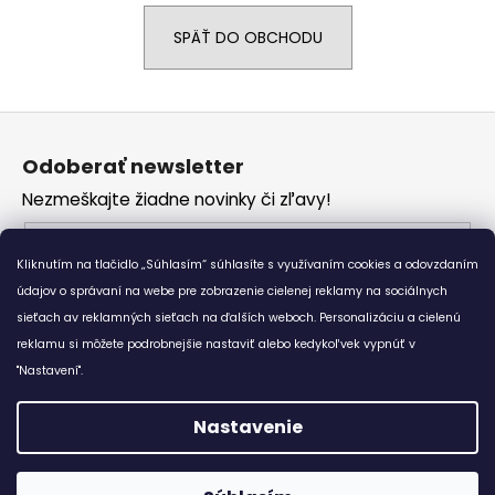
á
SPÄŤ DO OBCHODU
j
s
ť
Z
?
á
Odoberať newsletter
p
Nezmeškajte žiadne novinky či zľavy!
ä
t
Email
HĽADAŤ
i
Kliknutím na tlačidlo „Súhlasím“ súhlasíte s využívaním cookies a odovzdaním
Vložením e-mailu súhlasíte s
podmienkami
e
údajov o správaní na webe pre zobrazenie cielenej reklamy na sociálnych
ochrany osobných údajov
sieťach av reklamných sieťach na ďalších weboch. Personalizáciu a cielenú
reklamu si môžete podrobnejšie nastaviť alebo kedykoľvek vypnúť v
O
PRIHLÁSIŤ SA
d
"Nastavení".
p
o
Nastavenie
r
Vytvoril Shoptet
ú