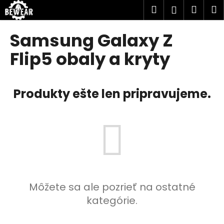
K
Prejsť
Hľadať
Náku
M
Prihlásen
na
o
obsah
Späť
Späť
košík
š
Samsung Galaxy Z
í
Č
Flip5 obaly a kryty
k
o
p
Produkty ešte len pripravujeme.
o
t
r
e
b
u
j
e
Môžete sa ale pozrieť na ostatné
t
kategórie.
e
n