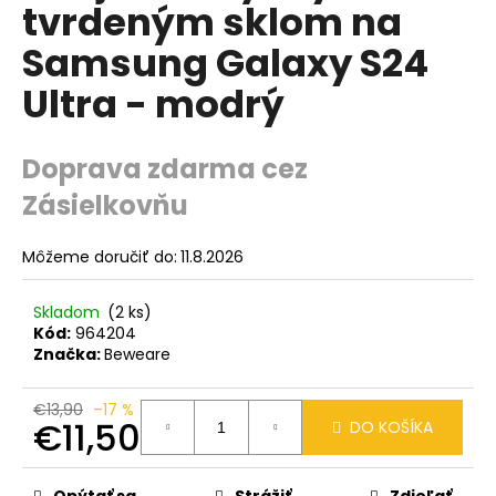
O
č
tvrdeným sklom na
a
Samsung Galaxy S24
m
e
Ultra - modrý
Doprava zdarma cez
Zásielkovňu
Môžeme doručiť do:
11.8.2026
Skladom
(2 ks)
Kód:
964204
Značka:
Beweare
€13,90
–17 %
€11,50
DO KOŠÍKA
Jednotková
cena:
Opýtať sa
Strážiť
Zdieľať