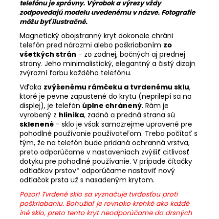
telefónu je správny. Výrobok a výrezy vždy
zodpovedajú modelu uvedenému v názve. Fotografie
môžu byť ilustračné.
Magnetický obojstranný kryt dokonale chráni
telefón pred nárazmi alebo poškriabaním
zo
všetkých strán
- zo zadnej, bočných aj prednej
strany. Jeho minimalistický, elegantný a čistý dizajn
zvýrazní farbu každého telefónu.
Vďaka
zvýšenému rámčeku a tvrdenému sklu
,
ktoré je pevne zapustené do krytu (neprilepí sa na
displej), je telefón
úplne chránený
. Rám je
vyrobený z
hliníka
, zadná a predná strana sú
sklenené
- sklo je však samozrejme upravené pre
pohodlné používanie používateľom. Treba počítať s
tým, že na telefón bude pridaná ochranná vrstva,
preto odporúčame v nastaveniach zvýšiť citlivosť
dotyku pre pohodlné používanie. V prípade čítačky
odtlačkov prstov* odporúčame nastaviť nový
odtlačok prsta už s nasadeným krytom.
Pozor! Tvrdené sklo sa vyznačuje tvrdosťou proti
poškriabaniu. Bohužiaľ je rovnako krehké ako každé
iné sklo, preto tento kryt neodporúčame do drsných