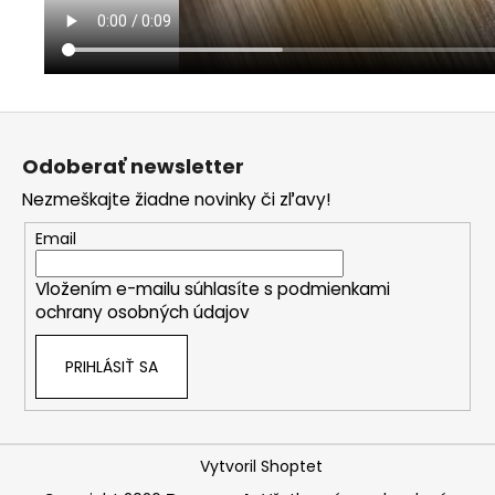
Z
á
Odoberať newsletter
p
Nezmeškajte žiadne novinky či zľavy!
ä
t
Email
i
Vložením e-mailu súhlasíte s
podmienkami
e
ochrany osobných údajov
PRIHLÁSIŤ SA
Vytvoril Shoptet