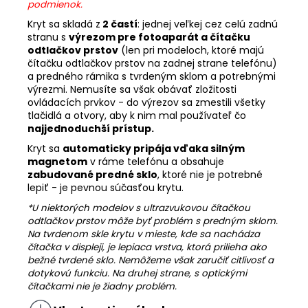
podmienok.
Kryt sa skladá z
2 častí
: jednej veľkej cez celú zadnú
stranu s
výrezom pre fotoaparát a čítačku
odtlačkov prstov
(len pri modeloch, ktoré majú
čítačku odtlačkov prstov na zadnej strane telefónu)
a predného rámika s tvrdeným sklom a potrebnými
výrezmi. Nemusíte sa však obávať zložitosti
ovládacích prvkov - do výrezov sa zmestili všetky
tlačidlá a otvory, aby k nim mal používateľ čo
najjednoduchší prístup.
Kryt sa
automaticky pripája vďaka silným
magnetom
v ráme telefónu a obsahuje
zabudované predné sklo
, ktoré nie je potrebné
lepiť - je pevnou súčasťou krytu.
*U niektorých modelov s ultrazvukovou čítačkou
odtlačkov prstov môže byť problém s predným sklom.
Na tvrdenom skle krytu v mieste, kde sa nachádza
čítačka v displeji, je lepiaca vrstva, ktorá prilieha ako
bežné tvrdené sklo. Nemôžeme však zaručiť citlivosť a
dotykovú funkciu. Na druhej strane, s optickými
čítačkami nie je žiadny problém.