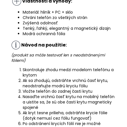
Vlastnosti a výhody:
Materiál: hliník + PC + sklo
Chráni telefón zo všetkých strán
Zvýšená odolnosť
Tenký, ľahký, elegantný a magnetický dizajn
Modrá ochranná fólia
Návod na použitie:
(produkt sa môže testovať len s neodstránenými
fóliemi)
Skontroluje zhodu medzi modelom telefónu a
krytom
Ak sa zhodujú, odstráňte vrchnú časť krytu,
neodstraňujte modrú kryciu fóliu
Vložte telefón do zadnej časti krytu
Nasaďte vrchnú časť krytu na mobilný telefón
a uistite sa, že sú obe časti krytu magneticky
spojené
Ak kryt tesne prilieha, odstráňte krycie fólie
(dotyk nemusí cez fóliu fungovať)
Po odstránení krycích fólií nie je možné