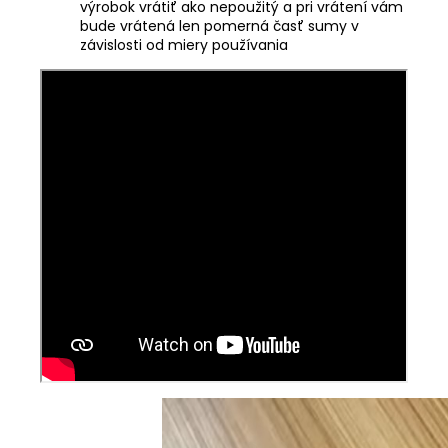
výrobok vrátiť ako nepoužitý a pri vrátení vám
bude vrátená len pomerná časť sumy v
závislosti od miery používania