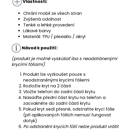
Vlastnosti:
Chrání mobil ze všech stran
Zvýšená odolnost
Tenké a lehké provedení
Lákavé barvy
Materiál: TPU / plexisklo / akryl
Návod k použití:
(produkt je možné vyskúšať iba s neodstránenými
krycími fóliami)
Produkt lze vyzkoušet pouze s
neodstraněnými krycími fóliemi
Rozložte kryt na 2 části
Vložte telefon do zadní části krytu
Nasaďte přední část krytu na telefon a
zacvakněte do zadní části krytu
Pokud kryt sedí přesně, odstraňte krycí fólie
(při aplikovaných fóliích nemusí fungovat
dotyk)
Po odstranění krycích fólií nelze produkt vrátit