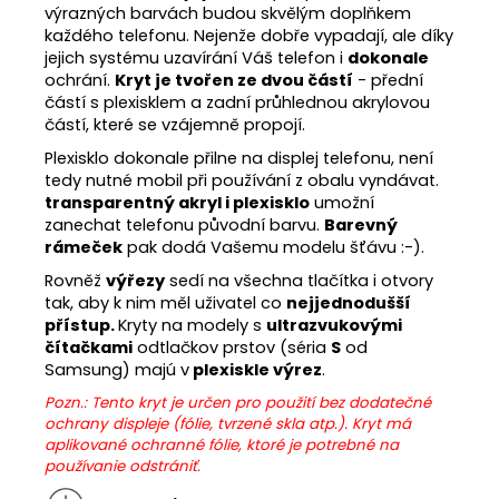
výrazných barvách budou skvělým doplňkem
každého telefonu. Nejenže dobře vypadají, ale díky
jejich systému uzavírání Váš telefon i
dokonale
ochrání.
Kryt je tvořen ze dvou částí
- přední
částí s plexisklem a zadní průhlednou akrylovou
částí, které se vzájemně propojí.
Plexisklo dokonale přilne na displej telefonu, není
tedy nutné mobil při používání z obalu vyndávat.
transparentný akryl i plexisklo
umožní
zanechat telefonu původní barvu.
Barevný
rámeček
pak dodá Vašemu modelu šťávu :-).
Rovněž
výřezy
sedí na všechna tlačítka i otvory
tak, aby k nim měl uživatel co
nejjednodušší
přístup.
Kryty na modely s
ultrazvukovými
čítačkami
odtlačkov prstov (séria
S
od
Samsung) majú v
plexiskle výrez
.
Pozn.: Tento kryt je určen pro použití bez dodatečné
ochrany displeje (fólie, tvrzené skla atp.). Kryt má
aplikované ochranné fólie, ktoré je potrebné na
používanie odstrániť.