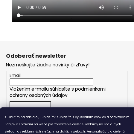
Z
á
Odoberať newsletter
p
Nezmeškajte žiadne novinky či zľavy!
ä
t
Email
i
Vložením e-mailu súhlasíte s
podmienkami
e
ochrany osobných údajov
PRIHLÁSIŤ SA
Kliknutím na tlačidlo „Súhlasím“ súhlasíte s využívaním cookies a odovzdaním
údajov o správaní na webe pre zobrazenie cielenej reklamy na sociálnych
sieťach av reklamných sieťach na ďalších weboch. Personalizáciu a cielenú