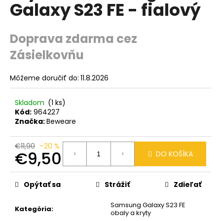
O
č
Galaxy S23 FE - fialový
a
m
e
Doprava zdarma cez
Zásielkovňu
Môžeme doručiť do:
11.8.2026
Skladom
(1 ks)
Kód:
964227
Značka:
Beweare
€11,90
–20 %
€9,50
DO KOŠÍKA
Jednotková
cena:
Opýtať sa
Strážiť
Zdieľať
Samsung Galaxy S23 FE
Kategória
:
obaly a kryty