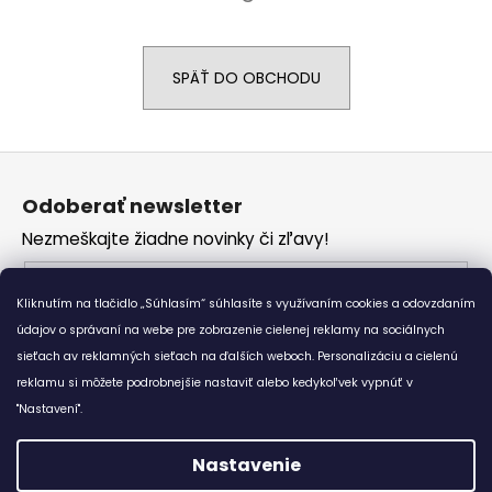
á
j
SPÄŤ DO OBCHODU
s
ť
?
Z
á
Odoberať newsletter
p
Nezmeškajte žiadne novinky či zľavy!
ä
HĽADAŤ
t
Email
i
Kliknutím na tlačidlo „Súhlasím“ súhlasíte s využívaním cookies a odovzdaním
Vložením e-mailu súhlasíte s
podmienkami
e
údajov o správaní na webe pre zobrazenie cielenej reklamy na sociálnych
O
ochrany osobných údajov
sieťach av reklamných sieťach na ďalších weboch. Personalizáciu a cielenú
d
reklamu si môžete podrobnejšie nastaviť alebo kedykoľvek vypnúť v
p
PRIHLÁSIŤ SA
"Nastavení".
o
r
Nastavenie
ú