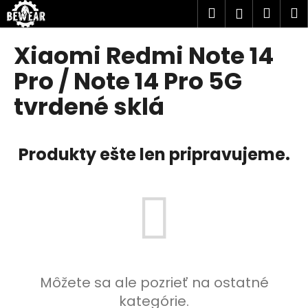
K
Prejsť
Hľadať
Náku
M
Prihlásen
na
o
obsah
Späť
Späť
košík
š
Xiaomi Redmi Note 14
í
Č
Pro / Note 14 Pro 5G
k
o
tvrdené sklá
p
o
t
Produkty ešte len pripravujeme.
r
e
b
u
j
e
t
Môžete sa ale pozrieť na ostatné
e
kategórie.
n