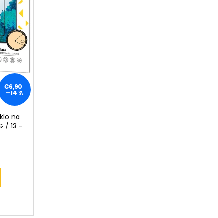
€6,90
–14 %
sklo na
 / 13 -
.