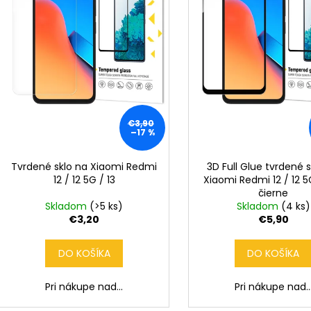
r
d
o
u
d
k
u
t
k
o
t
v
o
€3,90
v
–17 %
Tvrdené sklo na Xiaomi Redmi
3D Full Glue tvrdené 
12 / 12 5G / 13
Xiaomi Redmi 12 / 12 5G
čierne
Skladom
(>5 ks)
Skladom
(4 ks)
€3,20
€5,90
DO KOŠÍKA
DO KOŠÍKA
Pri nákupe nad...
Pri nákupe nad..