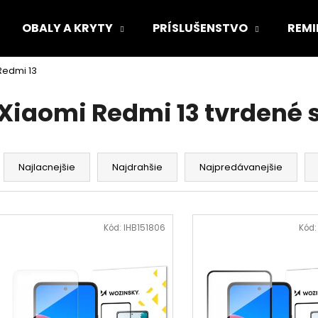
OBALY A KRYTY
PRÍSLUŠENSTVO
REMI
Redmi 13
Čo potrebujete nájsť?
Xiaomi Redmi 13 tvrdené 
HĽADAŤ
R
a
Najlacnejšie
Najdrahšie
Najpredávanejšie
d
Odporúčame
e
V
n
ý
Kód:
IHB151806
Kód
i
p
e
i
p
s
r
p
o