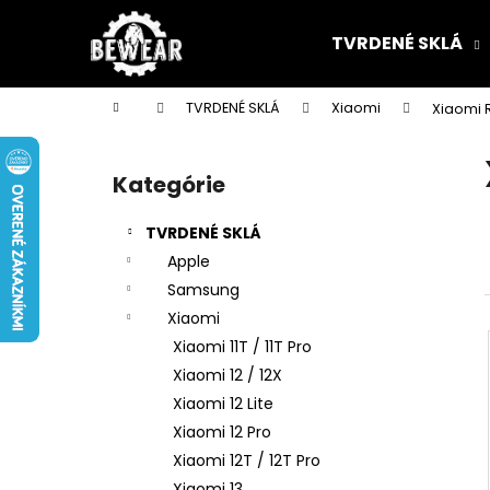
K
Prejsť
na
o
TVRDENÉ SKLÁ
obsah
Späť
Späť
š
do
do
í
Domov
TVRDENÉ SKLÁ
Xiaomi
Xiaomi 
k
obchodu
obchodu
B
o
Kategórie
Preskočiť
č
kategórie
n
TVRDENÉ SKLÁ
ý
Apple
p
Samsung
a
Xiaomi
n
Xiaomi 11T / 11T Pro
e
Xiaomi 12 / 12X
l
Xiaomi 12 Lite
Xiaomi 12 Pro
Xiaomi 12T / 12T Pro
Xiaomi 13