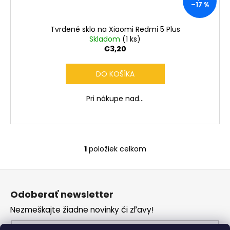
č
–17 %
a
m
Tvrdené sklo na Xiaomi Redmi 5 Plus
e
Skladom
(1 ks)
€3,20
DO KOŠÍKA
Pri nákupe nad...
1
položiek celkom
O
v
Z
l
á
á
Odoberať newsletter
d
p
a
Nezmeškajte žiadne novinky či zľavy!
ä
c
t
Email