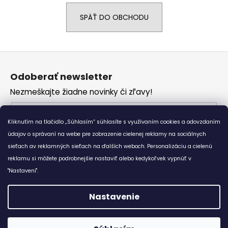
á
SPÄŤ DO OBCHODU
j
s
ť
Z
?
á
Odoberať newsletter
p
Nezmeškajte žiadne novinky či zľavy!
ä
t
Email
HĽADAŤ
i
Kliknutím na tlačidlo „Súhlasím“ súhlasíte s využívaním cookies a odovzdaním
Vložením e-mailu súhlasíte s
podmienkami
e
údajov o správaní na webe pre zobrazenie cielenej reklamy na sociálnych
ochrany osobných údajov
sieťach av reklamných sieťach na ďalších weboch. Personalizáciu a cielenú
reklamu si môžete podrobnejšie nastaviť alebo kedykoľvek vypnúť v
O
PRIHLÁSIŤ SA
d
"Nastavení".
p
o
Nastavenie
r
Vytvoril Shoptet
ú