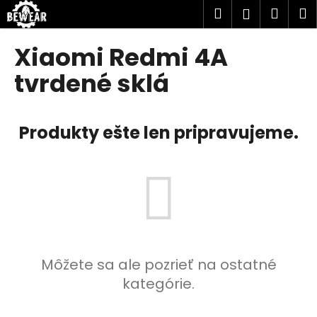
K
Prejsť
Hľadať
Náku
M
Prihlásen
na
o
obsah
Späť
Späť
košík
š
Xiaomi Redmi 4A
í
Č
tvrdené sklá
k
o
p
Produkty ešte len pripravujeme.
o
t
r
e
b
u
j
e
Môžete sa ale pozrieť na ostatné
t
kategórie.
e
n