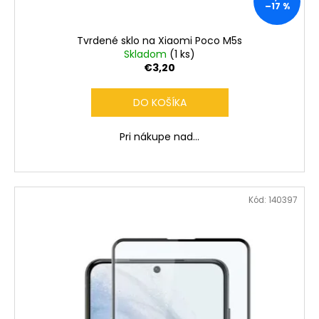
č
–17 %
a
m
Tvrdené sklo na Xiaomi Poco M5s
e
Skladom
(1 ks)
€3,20
DO KOŠÍKA
Pri nákupe nad...
Kód:
140397