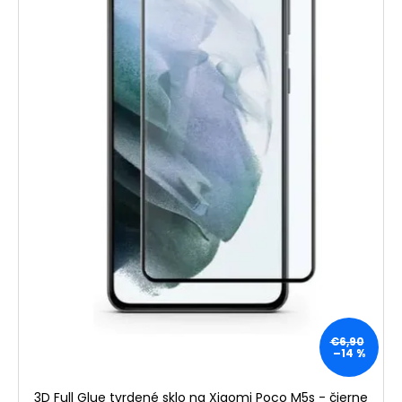
€6,90
–14 %
3D Full Glue tvrdené sklo na Xiaomi Poco M5s - čierne