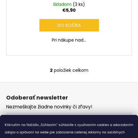
Skladom
(3 ks)
€5,90
DO KOŠÍKA
Pri nákupe nad...
2
položiek celkom
O
v
Z
l
á
á
Odoberať newsletter
d
p
a
Nezmeškajte žiadne novinky či zľavy!
ä
c
t
Email
i
i
Kliknutím na tlačidlo „Súhlasím“ súhlasíte s využívaním cookies a odovzdaním
e
Vložením e-mailu súhlasíte s
podmienkami
e
p
údajov o správaní na webe pre zobrazenie cielenej reklamy na sociálnych
ochrany osobných údajov