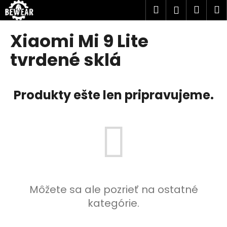
K
Prejsť
Hľadať
Náku
M
Prihlásen
na
o
obsah
Späť
Späť
košík
š
Xiaomi Mi 9 Lite
í
Č
tvrdené sklá
k
o
p
Produkty ešte len pripravujeme.
o
t
r
e
b
u
j
e
Môžete sa ale pozrieť na ostatné
t
kategórie.
e
n