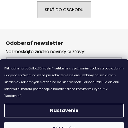
á
SPÄŤ DO OBCHODU
j
s
ť
Z
?
á
Odoberať newsletter
p
Nezmeškajte žiadne novinky či zľavy!
ä
t
Email
HĽADAŤ
i
Kliknutím na tlačidlo „Súhlasím“ súhlasíte s využívaním cookies a odovzdaním
Vložením e-mailu súhlasíte s
podmienkami
e
údajov o správaní na webe pre zobrazenie cielenej reklamy na sociálnych
ochrany osobných údajov
sieťach av reklamných sieťach na ďalších weboch. Personalizáciu a cielenú
reklamu si môžete podrobnejšie nastaviť alebo kedykoľvek vypnúť v
O
PRIHLÁSIŤ SA
d
"Nastavení".
p
o
Nastavenie
r
Vytvoril Shoptet
ú