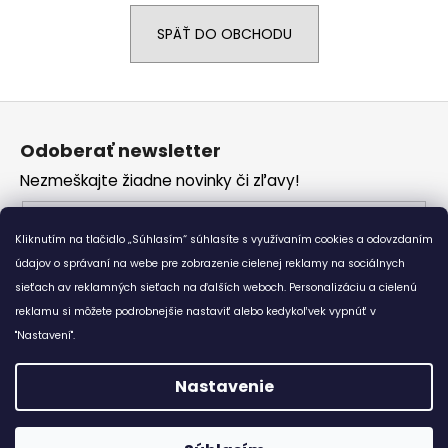
á
SPÄŤ DO OBCHODU
j
s
ť
Z
?
á
Odoberať newsletter
p
Nezmeškajte žiadne novinky či zľavy!
ä
t
Email
HĽADAŤ
i
Kliknutím na tlačidlo „Súhlasím“ súhlasíte s využívaním cookies a odovzdaním
Vložením e-mailu súhlasíte s
podmienkami
e
údajov o správaní na webe pre zobrazenie cielenej reklamy na sociálnych
ochrany osobných údajov
sieťach av reklamných sieťach na ďalších weboch. Personalizáciu a cielenú
reklamu si môžete podrobnejšie nastaviť alebo kedykoľvek vypnúť v
O
PRIHLÁSIŤ SA
d
"Nastavení".
p
o
Nastavenie
r
Vytvoril Shoptet
ú