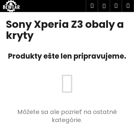
K
Prejsť
Hľadať
Náku
M
Prihlásen
na
o
obsah
Späť
Späť
košík
š
Sony Xperia Z3 obaly a
í
Č
kryty
k
o
p
Produkty ešte len pripravujeme.
o
t
r
e
b
u
j
e
Môžete sa ale pozrieť na ostatné
t
kategórie.
e
n