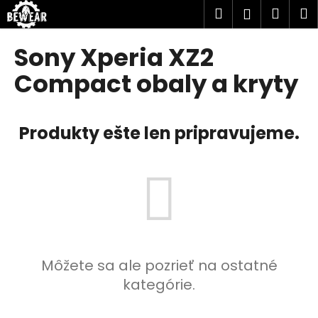
K
Prejsť
Hľadať
Náku
M
Prihlásen
na
o
obsah
Späť
Späť
košík
š
Sony Xperia XZ2
í
Č
Compact obaly a kryty
k
o
p
Produkty ešte len pripravujeme.
o
t
r
e
b
u
j
e
Môžete sa ale pozrieť na ostatné
t
kategórie.
e
n