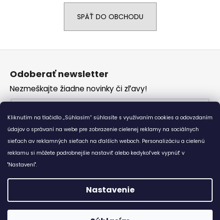
á
SPÄŤ DO OBCHODU
j
s
ť
Z
?
á
Odoberať newsletter
p
Nezmeškajte žiadne novinky či zľavy!
ä
t
Email
HĽADAŤ
i
Kliknutím na tlačidlo „Súhlasím“ súhlasíte s využívaním cookies a odovzdaním
Vložením e-mailu súhlasíte s
podmienkami
e
údajov o správaní na webe pre zobrazenie cielenej reklamy na sociálnych
ochrany osobných údajov
sieťach av reklamných sieťach na ďalších weboch. Personalizáciu a cielenú
reklamu si môžete podrobnejšie nastaviť alebo kedykoľvek vypnúť v
O
PRIHLÁSIŤ SA
d
"Nastavení".
p
o
Nastavenie
r
Vytvoril Shoptet
ú