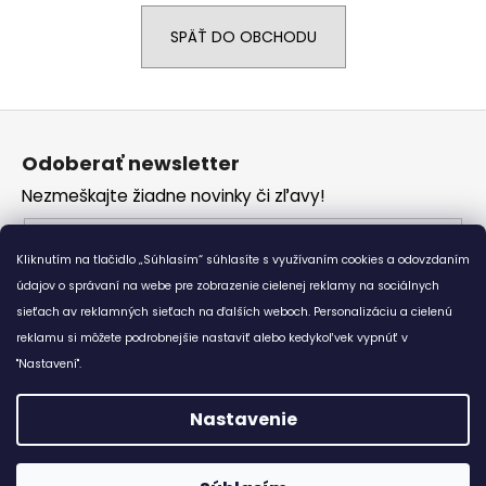
á
SPÄŤ DO OBCHODU
j
s
ť
Z
?
á
Odoberať newsletter
p
Nezmeškajte žiadne novinky či zľavy!
ä
t
Email
HĽADAŤ
i
Kliknutím na tlačidlo „Súhlasím“ súhlasíte s využívaním cookies a odovzdaním
Vložením e-mailu súhlasíte s
podmienkami
e
údajov o správaní na webe pre zobrazenie cielenej reklamy na sociálnych
ochrany osobných údajov
sieťach av reklamných sieťach na ďalších weboch. Personalizáciu a cielenú
reklamu si môžete podrobnejšie nastaviť alebo kedykoľvek vypnúť v
O
PRIHLÁSIŤ SA
d
"Nastavení".
p
o
Nastavenie
r
Vytvoril Shoptet
ú