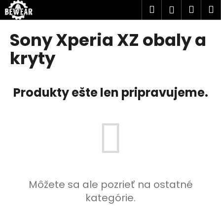
K
Prejsť
Hľadať
Náku
M
Prihlásen
na
o
obsah
Späť
Späť
košík
š
Sony Xperia XZ obaly a
í
Č
kryty
k
o
p
Produkty ešte len pripravujeme.
o
t
r
e
b
u
j
e
Môžete sa ale pozrieť na ostatné
t
kategórie.
e
n