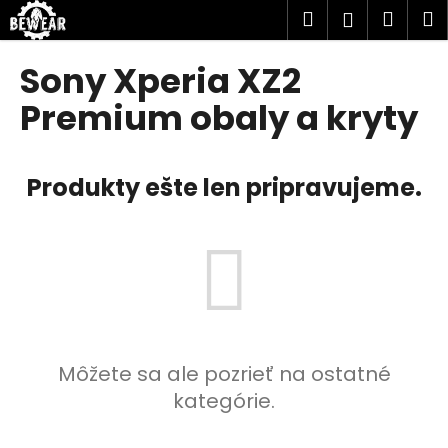
K
Prejsť
Hľadať
Náku
M
Prihlásen
na
o
obsah
Späť
Späť
košík
š
Sony Xperia XZ2
í
Č
Premium obaly a kryty
k
o
p
Produkty ešte len pripravujeme.
o
t
r
e
b
u
j
e
Môžete sa ale pozrieť na ostatné
t
kategórie.
e
n