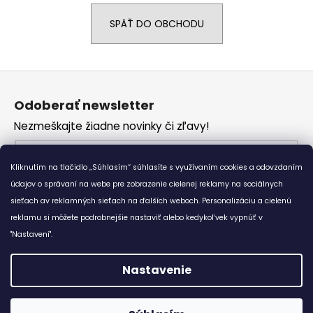
á
SPÄŤ DO OBCHODU
j
s
ť
Z
?
á
Odoberať newsletter
p
Nezmeškajte žiadne novinky či zľavy!
ä
t
Email
HĽADAŤ
i
Kliknutím na tlačidlo „Súhlasím“ súhlasíte s využívaním cookies a odovzdaním
Vložením e-mailu súhlasíte s
podmienkami
e
údajov o správaní na webe pre zobrazenie cielenej reklamy na sociálnych
ochrany osobných údajov
sieťach av reklamných sieťach na ďalších weboch. Personalizáciu a cielenú
reklamu si môžete podrobnejšie nastaviť alebo kedykoľvek vypnúť v
O
PRIHLÁSIŤ SA
d
"Nastavení".
p
o
Nastavenie
r
Vytvoril Shoptet
ú