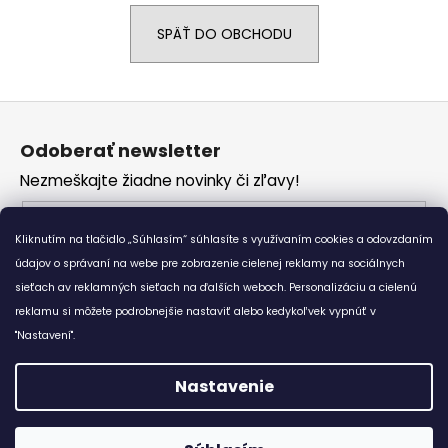
á
SPÄŤ DO OBCHODU
j
s
ť
Z
?
á
Odoberať newsletter
p
Nezmeškajte žiadne novinky či zľavy!
ä
t
Email
HĽADAŤ
i
Kliknutím na tlačidlo „Súhlasím“ súhlasíte s využívaním cookies a odovzdaním
Vložením e-mailu súhlasíte s
podmienkami
e
údajov o správaní na webe pre zobrazenie cielenej reklamy na sociálnych
ochrany osobných údajov
sieťach av reklamných sieťach na ďalších weboch. Personalizáciu a cielenú
reklamu si môžete podrobnejšie nastaviť alebo kedykoľvek vypnúť v
O
PRIHLÁSIŤ SA
d
"Nastavení".
p
o
Nastavenie
r
Vytvoril Shoptet
ú