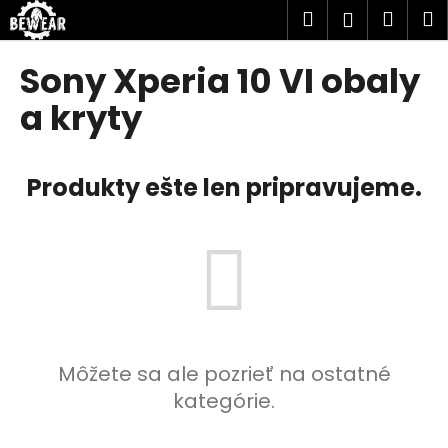
K
Prejsť
Hľadať
Náku
M
Prihlásen
na
o
obsah
Späť
Späť
košík
š
Sony Xperia 10 VI obaly
í
Č
a kryty
k
o
p
Produkty ešte len pripravujeme.
o
t
r
e
b
u
j
e
Môžete sa ale pozrieť na ostatné
t
kategórie.
e
n