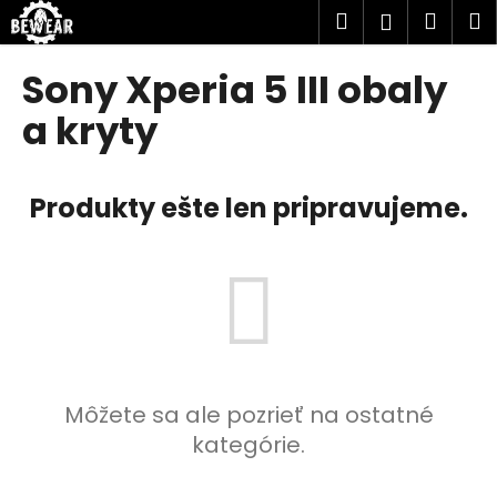
K
Prejsť
Hľadať
Náku
M
Prihlásen
na
o
obsah
Späť
Späť
košík
š
Sony Xperia 5 III obaly
í
Č
a kryty
k
o
p
Produkty ešte len pripravujeme.
o
t
r
e
b
u
j
e
Môžete sa ale pozrieť na ostatné
t
kategórie.
e
n