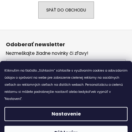
á
SPÄŤ DO OBCHODU
j
s
ť
Z
?
á
Odoberať newsletter
p
Nezmeškajte žiadne novinky či zľavy!
ä
t
Email
HĽADAŤ
i
Kliknutím na tlačidlo „Súhlasím“ súhlasíte s využívaním cookies a odovzdaním
Vložením e-mailu súhlasíte s
podmienkami
e
údajov o správaní na webe pre zobrazenie cielenej reklamy na sociálnych
ochrany osobných údajov
sieťach av reklamných sieťach na ďalších weboch. Personalizáciu a cielenú
reklamu si môžete podrobnejšie nastaviť alebo kedykoľvek vypnúť v
O
PRIHLÁSIŤ SA
d
"Nastavení".
p
o
Nastavenie
r
Vytvoril Shoptet
ú