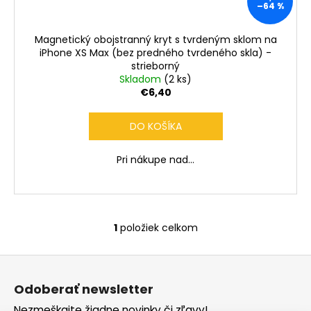
č
–64 %
a
m
Magnetický obojstranný kryt s tvrdeným sklom na
e
iPhone XS Max (bez predného tvrdeného skla) -
strieborný
Skladom
(2 ks)
€6,40
DO KOŠÍKA
Pri nákupe nad...
1
položiek celkom
O
v
Z
l
á
á
Odoberať newsletter
d
p
Nezmeškajte žiadne novinky či zľavy!