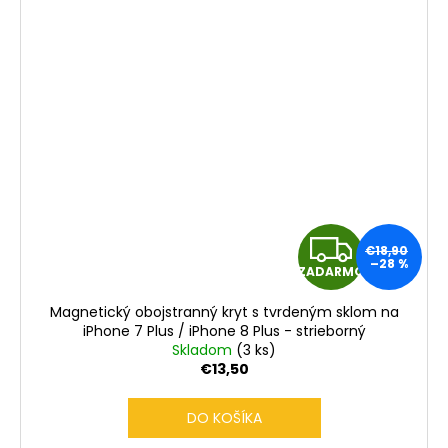
Z
€18,90
–28 %
ZADARMO
A
Magnetický obojstranný kryt s tvrdeným sklom na
D
iPhone 7 Plus / iPhone 8 Plus - strieborný
Skladom
(3 ks)
A
€13,50
R
DO KOŠÍKA