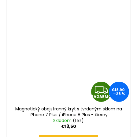
Z
€18,90
–28 %
ZADARMO
A
Magnetický obojstranný kryt s tvrdeným sklom na
D
iPhone 7 Plus / iPhone 8 Plus - čierny
Skladom
(1 ks)
A
€13,50