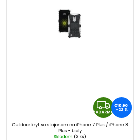
Z
€10,90
–22 %
ZADARMO
A
Outdoor kryt so stojanom na iPhone 7 Plus / iPhone 8
D
Plus - biely
Skladom
(3 ks)