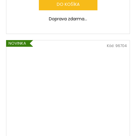
R
DO KOŠÍKA
M
Doprava zdarma...
O
NOVINKA
Kód:
96704