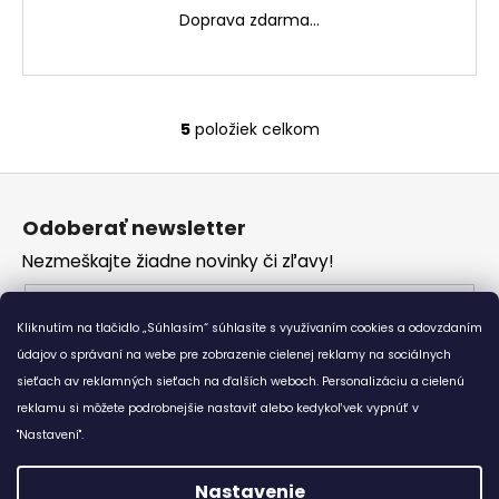
M
Doprava zdarma...
O
5
položiek celkom
O
v
Z
l
á
á
Odoberať newsletter
d
p
a
Nezmeškajte žiadne novinky či zľavy!
ä
c
t
Email
i
i
Kliknutím na tlačidlo „Súhlasím“ súhlasíte s využívaním cookies a odovzdaním
e
Vložením e-mailu súhlasíte s
podmienkami
e
p
údajov o správaní na webe pre zobrazenie cielenej reklamy na sociálnych
ochrany osobných údajov
r
sieťach av reklamných sieťach na ďalších weboch. Personalizáciu a cielenú
v
reklamu si môžete podrobnejšie nastaviť alebo kedykoľvek vypnúť v
PRIHLÁSIŤ SA
k
"Nastavení".
y
v
Nastavenie