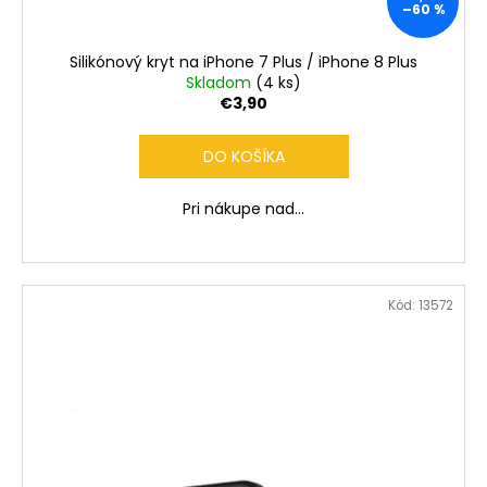
č
–60 %
a
m
Silikónový kryt na iPhone 7 Plus / iPhone 8 Plus
e
Skladom
(4 ks)
€3,90
DO KOŠÍKA
Pri nákupe nad...
Kód:
13572