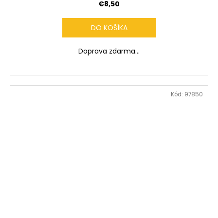
A
€8,50
R
DO KOŠÍKA
M
Doprava zdarma...
O
Kód:
97850