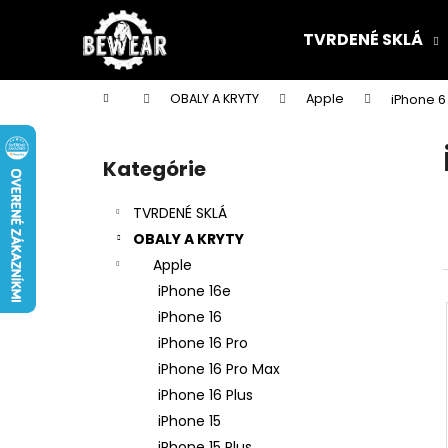
K
Prejsť
na
o
TVRDENÉ SKLÁ
obsah
Späť
Späť
š
do
do
í
Domov
OBALY A KRYTY
Apple
iPhone 6
k
obchodu
obchodu
B
o
Kategórie
Preskočiť
č
kategórie
n
TVRDENÉ SKLÁ
ý
OBALY A KRYTY
p
Apple
a
iPhone 16e
n
iPhone 16
e
iPhone 16 Pro
l
iPhone 16 Pro Max
iPhone 16 Plus
iPhone 15
iPhone 15 Plus