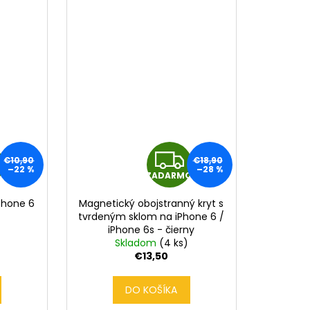
Z
Z
€10,90
€18,90
–22 %
–28 %
O
ZADARMO
A
A
Phone 6
Magnetický obojstranný kryt s
D
D
tvrdeným sklom na iPhone 6 /
iPhone 6s - čierny
A
A
Skladom
(4 ks)
€13,50
R
R
DO KOŠÍKA
M
M