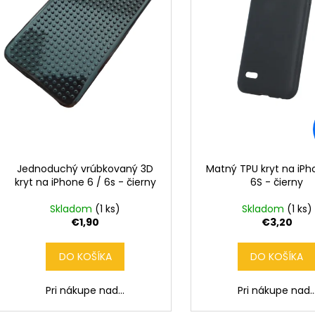
r
d
o
u
d
k
u
t
k
o
t
v
o
v
Jednoduchý vrúbkovaný 3D
Matný TPU kryt na iPh
kryt na iPhone 6 / 6s - čierny
6S - čierny
Skladom
(1 ks)
Skladom
(1 ks)
€1,90
€3,20
DO KOŠÍKA
DO KOŠÍKA
Pri nákupe nad...
Pri nákupe nad..