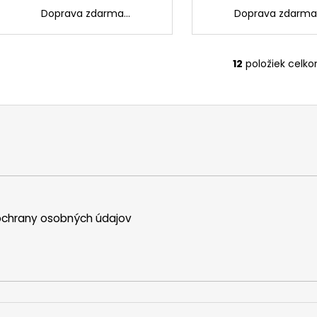
Doprava zdarma...
Doprava zdarma.
O
12
položiek celk
O
v
l
á
d
a
c
i
e
p
chrany osobných údajov
r
v
k
y
v
ý