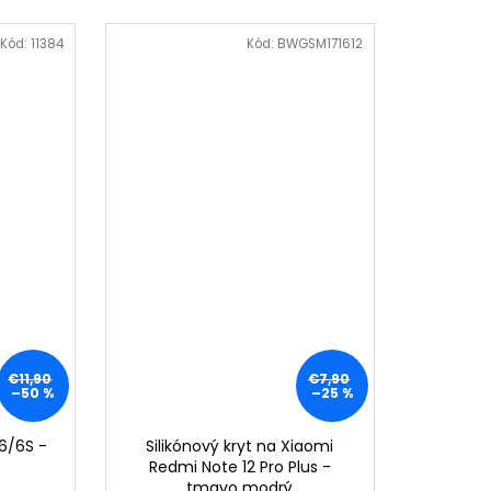
Kód:
11384
Kód:
BWGSM171612
€11,90
€7,90
–50 %
–25 %
 6/6S -
Silikónový kryt na Xiaomi
Redmi Note 12 Pro Plus -
tmavo modrý