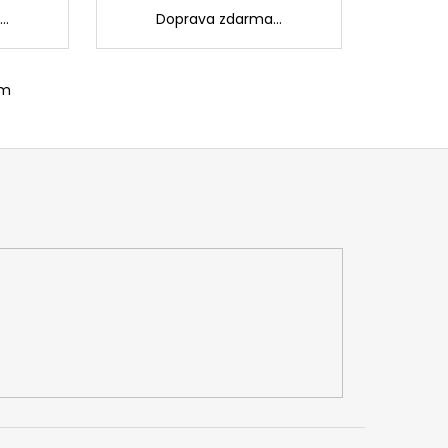
..
Doprava zdarma...
O
O
om