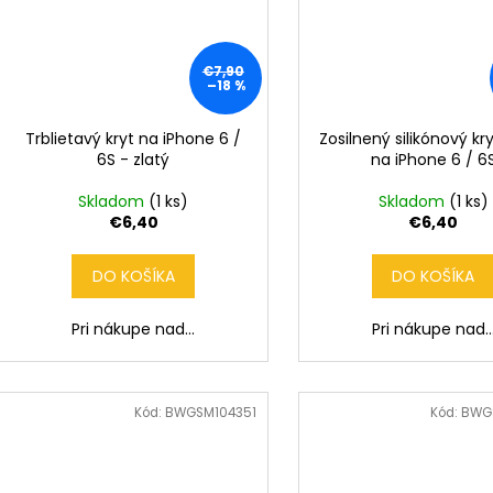
€7,90
–18 %
Trblietavý kryt na iPhone 6 /
Zosilnený silikónový k
6S - zlatý
na iPhone 6 / 6
Skladom
(1 ks)
Skladom
(1 ks)
€6,40
€6,40
DO KOŠÍKA
DO KOŠÍKA
Pri nákupe nad...
Pri nákupe nad..
Kód:
BWGSM104351
Kód:
BWG