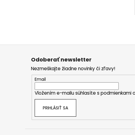
Z
á
Odoberať newsletter
p
Nezmeškajte žiadne novinky či zľavy!
ä
t
Email
i
Vložením e-mailu súhlasíte s
podmienkami o
e
PRIHLÁSIŤ SA