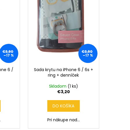
€3,90
€3,90
–17 %
–17 %
one 6 /
Sada krytu na iPhone 6 / 6s +
ring + denníček
Skladom
(1 ks)
€3,20
DO KOŠÍKA
.
Pri nákupe nad...