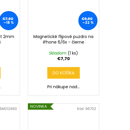
€7,90
€9,90
–18 %
–22 %
ryt 2mm
Magnetické flipové puzdro na
S
iPhone 6/6s - čierne
Skladom
(1 ks)
€7,70
DO KOŠÍKA
.
Pri nákupe nad...
NOVINKA
SM012983
Kód:
96702