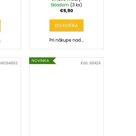
Skladom
(3 ks)
€5,90
DO KOŠÍKA
.
Pri nákupe nad...
NOVINKA
SM094963
Kód:
98424