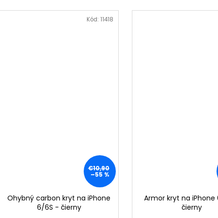
Kód:
11418
€10,90
–55 %
Ohybný carbon kryt na iPhone
Armor kryt na iPhone
6/6S - čierny
čierny