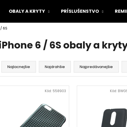
OBALY A KRYTY
PRÍSLUŠENSTVO
REMI
 / 6S
Čo potrebujete nájsť?
iPhone 6 / 6S obaly a kryt
HĽADAŤ
R
a
Najlacnejšie
Najdrahšie
Najpredávanejšie
d
Odporúčame
e
V
n
ý
Kód:
558903
Kód:
BWG
i
p
e
i
p
s
r
p
o