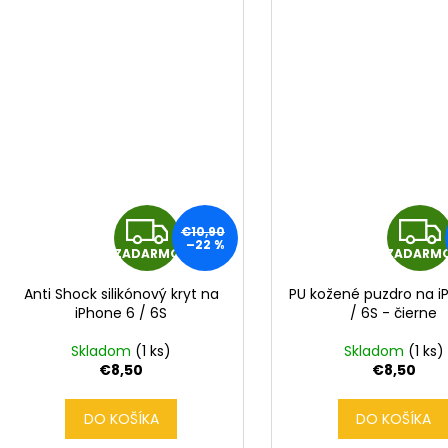
Z
€10,90
–22 %
ZADARMO
ZADARM
A
Anti Shock silikónový kryt na
PU kožené puzdro na i
D
iPhone 6 / 6S
/ 6S - čierne
A
Skladom
(1 ks)
Skladom
(1 ks)
€8,50
€8,50
R
DO KOŠÍKA
DO KOŠÍKA
M