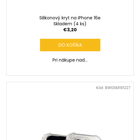
č
a
m
Silikonový kryt na iPhone 16e
e
Skladem
(4 ks)
€3,20
DO KOŠÍKA
Pri nákupe nad...
Kód:
BWGSM191227