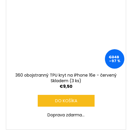
€349
–97 %
360 obojstranný TPU kryt na iPhone 16e - červený
Skladem
(3 ks)
€9,50
DO KOŠÍKA
Doprava zdarma...