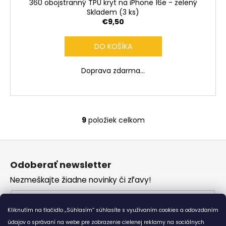
360 obojstranný TPU kryt na iPhone 16e - zelený
Skladem
(3 ks)
€9,50
DO KOŠÍKA
Doprava zdarma...
9
položiek celkom
O
v
Z
l
á
á
Odoberať newsletter
d
p
a
Nezmeškajte žiadne novinky či zľavy!
ä
c
t
Email
i
i
Kliknutím na tlačidlo „Súhlasím“ súhlasíte s využívaním cookies a odovzdaním
e
Vložením e-mailu súhlasíte s
podmienkami
e
p
údajov o správaní na webe pre zobrazenie cielenej reklamy na sociálnych