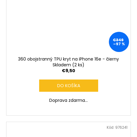
€349
–97 %
360 obojstranný TPU kryt na iPhone 16e - čierny
Skladem
(2 ks)
€9,50
DO KOŠÍKA
Doprava zdarma...
Kód:
976241