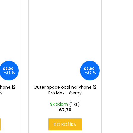
€9,90
€9,90
–22 %
–22 %
Phone 12
Outer Space obal na iPhone 12
ný
Pro Max - čierny
Skladom
(1 ks)
€7,70
DO KOŠÍKA