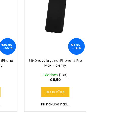
€10,90
€6,90
–55 %
–14 %
 iPhone
Silikónový kryt na iPhone 12 Pro
ny
Max - čierny
Skladom
(1 ks)
€5,90
DO KOŠÍKA
.
Pri nákupe nad...