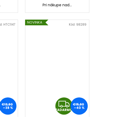
.
Pri nákupe nad...
NOVINKA
d:
HTC1147
Kód:
98289
Z
Z
€13,90
€15,90
–38 %
–40 %
O
ZADARMO
A
A