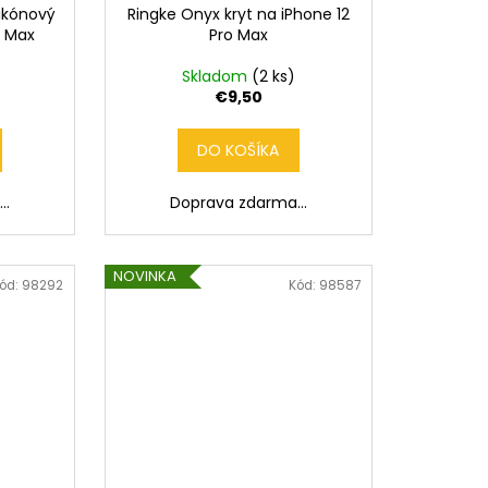
likónový
Ringke Onyx kryt na iPhone 12
D
D
o Max
Pro Max
A
A
Skladom
(2 ks)
€9,50
R
R
DO KOŠÍKA
M
M
..
Doprava zdarma...
O
O
NOVINKA
ód:
98292
Kód:
98587