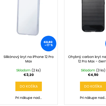
r
d
o
u
d
k
u
t
k
o
t
v
o
€3,90
v
–17 %
Silikónový kryt na iPhone 12 Pro
Ohybný carbon kryt na
Max
12 Pro Max - čier
Skladom
(2 ks)
Skladom
(3 ks)
€3,20
€4,90
DO KOŠÍKA
DO KOŠÍKA
Pri nákupe nad...
Pri nákupe nad..