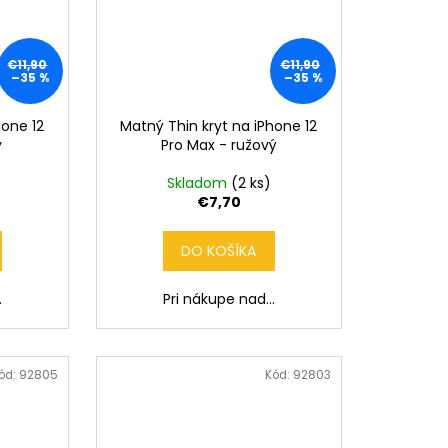
€11,90
€11,90
–35 %
–35 %
hone 12
Matný Thin kryt na iPhone 12
y
Pro Max - ružový
Skladom
(2 ks)
€7,70
DO KOŠÍKA
.
Pri nákupe nad...
ód:
92805
Kód:
92803