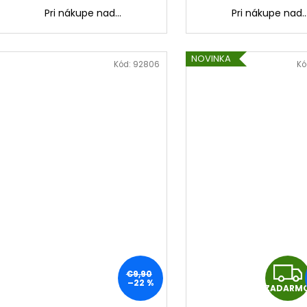
Pri nákupe nad...
Pri nákupe nad..
NOVINKA
Kód:
92806
Kó
€9,90
–22 %
ZADARM