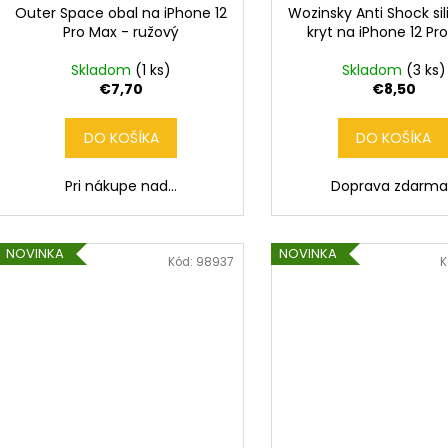
Outer Space obal na iPhone 12
Wozinsky Anti Shock si
Pro Max - ružový
kryt na iPhone 12 Pr
Skladom
(1 ks)
Skladom
(3 ks)
€7,70
€8,50
DO KOŠÍKA
DO KOŠÍKA
Pri nákupe nad...
Doprava zdarma.
NOVINKA
NOVINKA
Kód:
98937
K