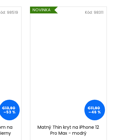
NOVINKA
Kód:
98519
Kód:
98311
€13,90
€11,90
–53 %
–46 %
kom na
Matný Thin kryt na iPhone 12
čierny
Pro Max - modrý