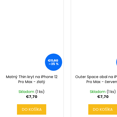
€11,90
–35 %
Matný Thin kryt na iPhone 12
Outer Space obal na i
Pro Max - zlatý
Pro Max - červe
Skladom
(1 ks)
Skladom
(1 ks)
€7,70
€7,70
DO KOŠÍKA
DO KOŠÍKA