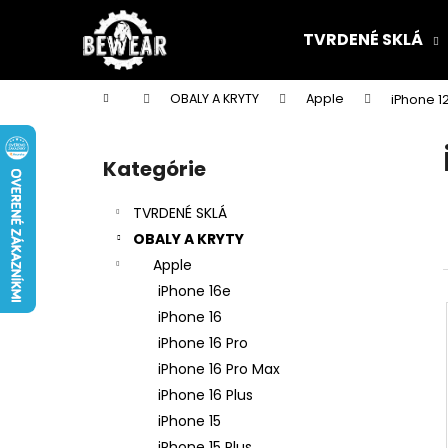
K
Prejsť
na
o
TVRDENÉ SKLÁ
obsah
Späť
Späť
š
do
do
í
Domov
OBALY A KRYTY
Apple
iPhone 1
k
obchodu
obchodu
B
o
Kategórie
Preskočiť
č
kategórie
n
TVRDENÉ SKLÁ
ý
OBALY A KRYTY
p
Apple
a
iPhone 16e
n
iPhone 16
e
iPhone 16 Pro
l
iPhone 16 Pro Max
iPhone 16 Plus
iPhone 15
iPhone 15 Plus