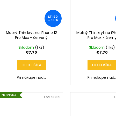
€11,90
–35 %
Matný Thin kryt na iPhone 12
Matný Thin kryt na iP
Pro Max - červený
Pro Max - čiern
Skladom
(1 ks)
Skladom
(1 ks)
€7,70
€7,70
DO KOŠÍKA
DO KOŠÍKA
Pri nákupe nad...
Pri nákupe nad..
NOVINKA
Kód:
98319
K