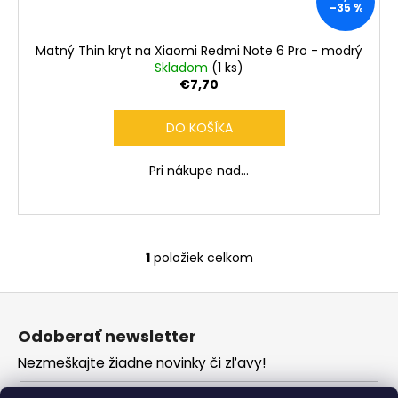
č
–35 %
a
m
Matný Thin kryt na Xiaomi Redmi Note 6 Pro - modrý
e
Skladom
(1 ks)
€7,70
DO KOŠÍKA
Pri nákupe nad...
1
položiek celkom
O
v
Z
l
á
á
Odoberať newsletter
d
p
a
Nezmeškajte žiadne novinky či zľavy!
ä
c
t
Email