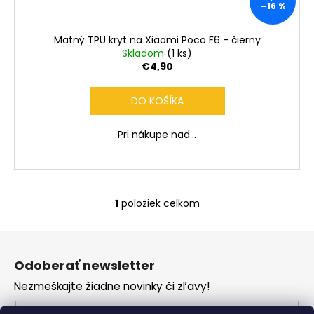
č
–16 %
a
m
Matný TPU kryt na Xiaomi Poco F6 - čierny
e
Skladom
(1 ks)
€4,90
DO KOŠÍKA
Pri nákupe nad...
1
položiek celkom
O
v
Z
l
á
á
Odoberať newsletter
d
p
a
Nezmeškajte žiadne novinky či zľavy!
ä
c
t
Email