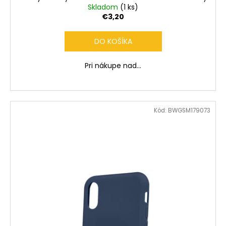
Skladom
(1 ks)
€3,20
DO KOŠÍKA
Pri nákupe nad...
Kód:
BWGSM179073