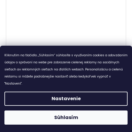
Kliknutím na tlačidlo „Súhlasím“ súhlasíte s využívaním cookies a odovzdaním
údajov o správaní na webe pre zobrazenie cielenej reklamy na sociálnych
sieťach av reklamných sieťach na ďalších weboch. Personalizáciu a cielenú
reklamu si môžete podrobnejšie nastaviť alebo kedykoľvek vypnúť v
"Nastavení".
Nastavenie
Súhlasím
😊 Doprava zadarmo ku každému nákupu od 7,8 €. :-)