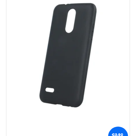
u
p
á
k
r
j
t
o
s
o
d
ť
v
u
?
k
t
o
v
HĽADAŤ
O
d
p
o
r
ú
€3,90