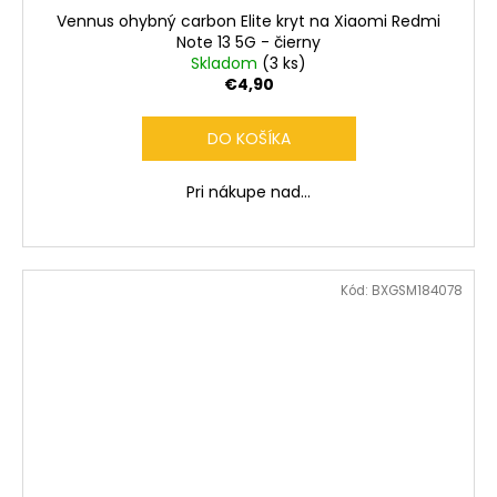
Vennus ohybný carbon Elite kryt na Xiaomi Redmi
Note 13 5G - čierny
Skladom
(3 ks)
€4,90
DO KOŠÍKA
Pri nákupe nad...
Kód:
BXGSM184078