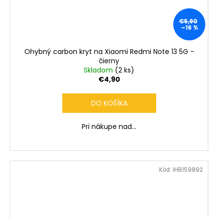
€5,90
–16 %
Ohybný carbon kryt na Xiaomi Redmi Note 13 5G -
čierny
Skladom
(2 ks)
€4,90
DO KOŠÍKA
Pri nákupe nad...
Kód:
IHB159892