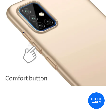
€11,90
–46 %