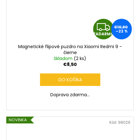
Z
€10,90
–22 %
ZADARMO
A
Magnetické flipové puzdro na Xiaomi Redmi 9 -
D
čierne
Skladom
(2 ks)
A
€8,50
R
DO KOŠÍKA
M
Doprava zdarma...
O
NOVINKA
Kód:
98029