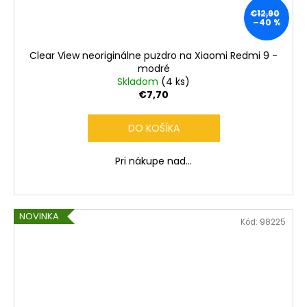
€12,90
–40 %
Clear View neoriginálne puzdro na Xiaomi Redmi 9 -
modré
Skladom
(4 ks)
€7,70
DO KOŠÍKA
Pri nákupe nad...
NOVINKA
Kód:
98225