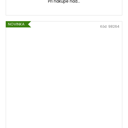
Pri nákupe nad...
NOVINKA
Kód:
98264