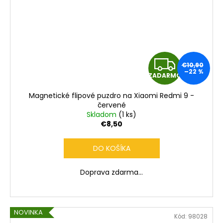
Z
€10,90
–22 %
ZADARMO
A
Magnetické flipové puzdro na Xiaomi Redmi 9 -
D
červené
Skladom
(1 ks)
A
€8,50
R
DO KOŠÍKA
M
Doprava zdarma...
O
NOVINKA
Kód:
98028