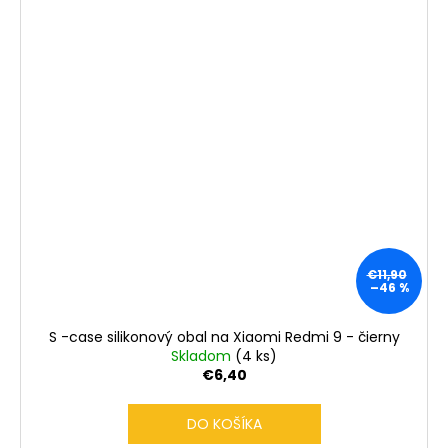
€11,90
–46 %
S -case silikonový obal na Xiaomi Redmi 9 - čierny
Skladom
(4 ks)
€6,40
DO KOŠÍKA