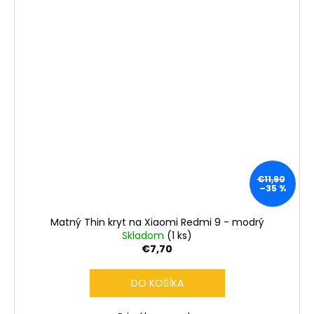
€11,90
–35 %
Matný Thin kryt na Xiaomi Redmi 9 - modrý
Skladom
(1 ks)
€7,70
DO KOŠÍKA