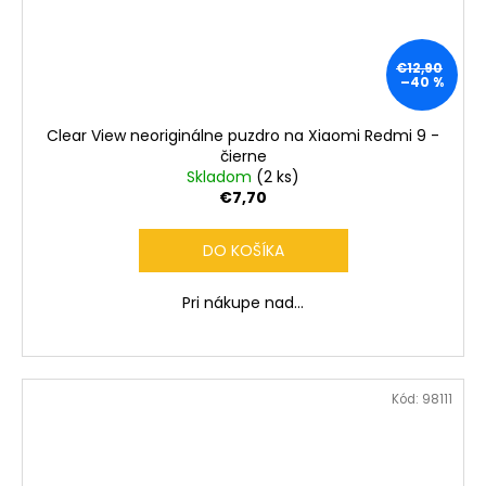
€12,90
–40 %
Clear View neoriginálne puzdro na Xiaomi Redmi 9 -
čierne
Skladom
(2 ks)
€7,70
DO KOŠÍKA
Pri nákupe nad...
Kód:
98111