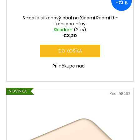
č
–73 %
a
m
S -case silikonový obal na Xiaomi Redmi 9 -
e
transparentný
Skladom
(2 ks)
€3,20
DO KOŠÍKA
Pri nákupe nad...
NOVINKA
Kód:
98262