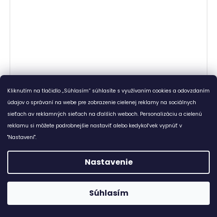
Kliknutím na tlačidlo „Súhlasím“ súhlasíte s využívaním cookies a odovzdaním
údajov o správaní na webe pre zobrazenie cielenej reklamy na sociálnych
sieťach av reklamných sieťach na ďalších weboch. Personalizáciu a cielenú
reklamu si môžete podrobnejšie nastaviť alebo kedykoľvek vypnúť v
"Nastavení".
Nastavenie
Súhlasím
😊 Doprava zadarmo ku každému nákupu od 7,8 €. :-)