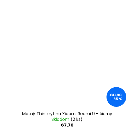
€11,90
–35 %
Matný Thin kryt na Xiaomi Redmi 9 - čierny
Skladom
(2 ks)
€7,70