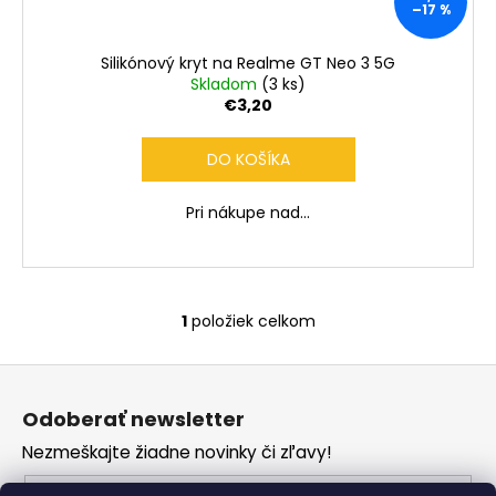
č
–17 %
a
m
Silikónový kryt na Realme GT Neo 3 5G
e
Skladom
(3 ks)
€3,20
DO KOŠÍKA
Pri nákupe nad...
1
položiek celkom
O
v
Z
l
á
á
Odoberať newsletter
d
p
a
Nezmeškajte žiadne novinky či zľavy!
ä
c
t
Email