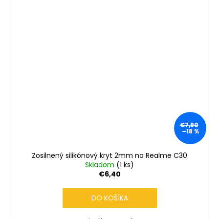
€7,90
–18 %
Zosilnený silikónový kryt 2mm na Realme C30
Skladom
(1 ks)
€6,40
DO KOŠÍKA