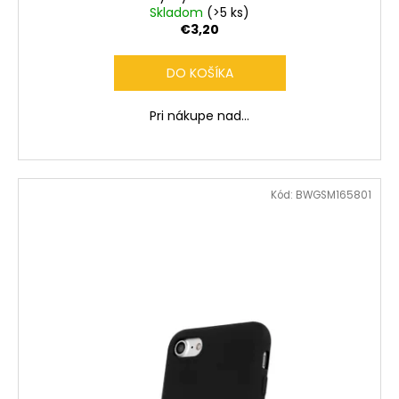
Skladom
(>5 ks)
€3,20
DO KOŠÍKA
Pri nákupe nad...
Kód:
BWGSM165801