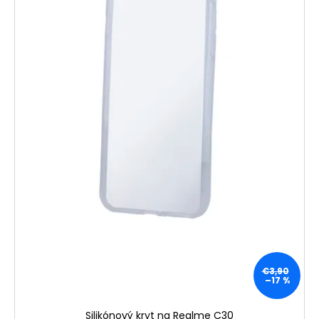
€3,90
–17 %
Silikónový kryt na Realme C30