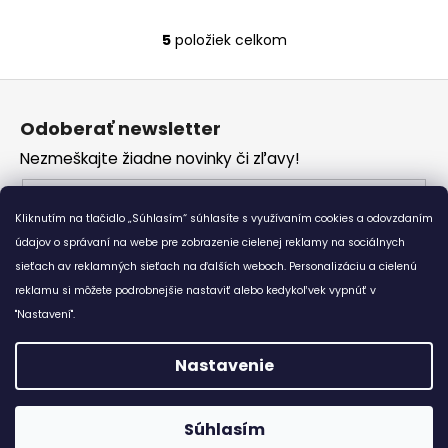
5
položiek celkom
O
v
Z
l
á
á
Odoberať newsletter
d
p
a
Nezmeškajte žiadne novinky či zľavy!
ä
c
t
Email
i
i
Kliknutím na tlačidlo „Súhlasím“ súhlasíte s využívaním cookies a odovzdaním
e
Vložením e-mailu súhlasíte s
podmienkami
e
p
údajov o správaní na webe pre zobrazenie cielenej reklamy na sociálnych
ochrany osobných údajov
r
sieťach av reklamných sieťach na ďalších weboch. Personalizáciu a cielenú
v
reklamu si môžete podrobnejšie nastaviť alebo kedykoľvek vypnúť v
PRIHLÁSIŤ SA
k
"Nastavení".
y
v
Nastavenie
ý
p
Vytvoril Shoptet
i
Súhlasím
Copyright 2026
Bewear.sk
. Všetky práva vyhradené.
s
😊 Doprava zadarmo ku každému nákupu od 7,8 €. :-)