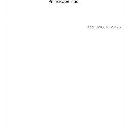
Pri nákupe nad...
Kód:
BWGSM165496