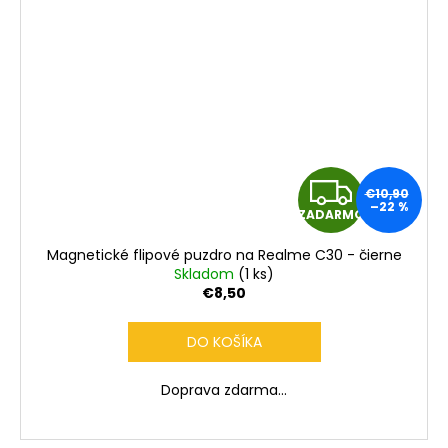
Z
€10,90
–22 %
ZADARMO
A
Magnetické flipové puzdro na Realme C30 - čierne
D
Skladom
(1 ks)
€8,50
A
DO KOŠÍKA
R
Doprava zdarma...
M
O