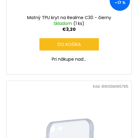
č
–17 %
a
m
Matný TPU kryt na Realme C30 - čierny
e
Skladom
(1 ks)
€3,20
DO KOŠÍKA
Pri nákupe nad...
Kód:
BWGSM165795