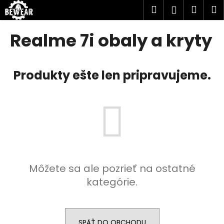
K
Prejsť
Hľadať
Náku
M
Prihlásen
na
o
obsah
Späť
Späť
košík
š
Realme 7i obaly a kryty
í
Č
k
o
Produkty ešte len pripravujeme.
p
o
t
r
e
b
u
Môžete sa ale pozrieť na ostatné
j
kategórie.
e
t
e
n
SPÄŤ DO OBCHODU