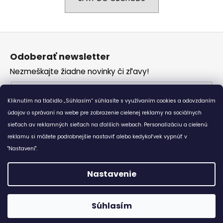
á
j
Z
s
á
ť
Odoberať newsletter
p
?
Nezmeškajte žiadne novinky či zľavy!
ä
t
Email
i
Kliknutím na tlačidlo „Súhlasím“ súhlasíte s využívaním cookies a odovzdaním
Vložením e-mailu súhlasíte s
podmienkami
e
údajov o správaní na webe pre zobrazenie cielenej reklamy na sociálnych
HĽADAŤ
ochrany osobných údajov
sieťach av reklamných sieťach na ďalších weboch. Personalizáciu a cielenú
reklamu si môžete podrobnejšie nastaviť alebo kedykoľvek vypnúť v
PRIHLÁSIŤ SA
"Nastavení".
O
d
Nastavenie
p
o
Vytvoril Shoptet
r
Súhlasím
Copyright 2026
Bewear.sk
. Všetky práva vyhradené.
ú
😊 Doprava zadarmo ku každému nákupu od 7,8 €. :-)