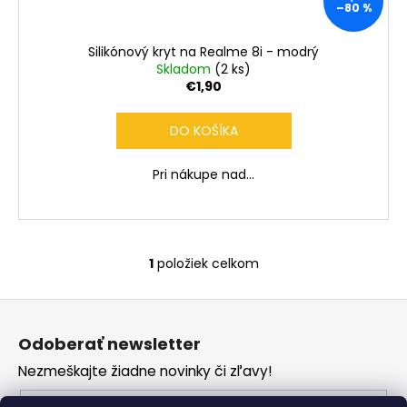
č
–80 %
a
m
Silikónový kryt na Realme 8i - modrý
e
Skladom
(2 ks)
€1,90
DO KOŠÍKA
Pri nákupe nad...
1
položiek celkom
O
v
Z
l
á
á
Odoberať newsletter
d
p
a
Nezmeškajte žiadne novinky či zľavy!
ä
c
t
Email