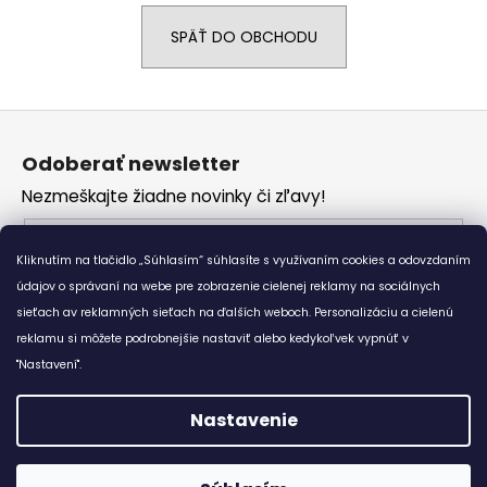
á
SPÄŤ DO OBCHODU
j
s
ť
Z
?
á
Odoberať newsletter
p
Nezmeškajte žiadne novinky či zľavy!
ä
t
Email
HĽADAŤ
i
Kliknutím na tlačidlo „Súhlasím“ súhlasíte s využívaním cookies a odovzdaním
Vložením e-mailu súhlasíte s
podmienkami
e
údajov o správaní na webe pre zobrazenie cielenej reklamy na sociálnych
ochrany osobných údajov
sieťach av reklamných sieťach na ďalších weboch. Personalizáciu a cielenú
reklamu si môžete podrobnejšie nastaviť alebo kedykoľvek vypnúť v
O
PRIHLÁSIŤ SA
d
"Nastavení".
p
o
Nastavenie
r
Vytvoril Shoptet
ú