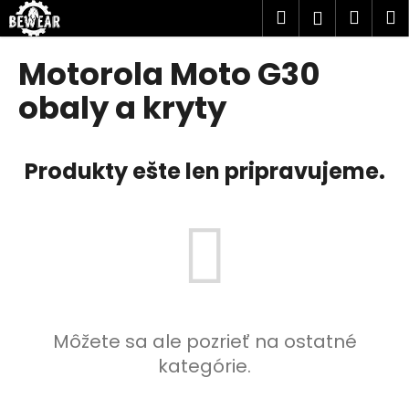
K
Prejsť
Hľadať
Náku
M
Prihlásen
na
o
obsah
Späť
Späť
košík
š
Motorola Moto G30
í
Č
obaly a kryty
k
o
p
Produkty ešte len pripravujeme.
o
t
r
e
b
u
j
e
Môžete sa ale pozrieť na ostatné
t
kategórie.
e
n