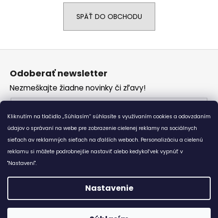
á
SPÄŤ DO OBCHODU
j
s
ť
Z
?
á
Odoberať newsletter
p
Nezmeškajte žiadne novinky či zľavy!
ä
t
Email
HĽADAŤ
i
Kliknutím na tlačidlo „Súhlasím“ súhlasíte s využívaním cookies a odovzdaním
Vložením e-mailu súhlasíte s
podmienkami
e
údajov o správaní na webe pre zobrazenie cielenej reklamy na sociálnych
ochrany osobných údajov
sieťach av reklamných sieťach na ďalších weboch. Personalizáciu a cielenú
reklamu si môžete podrobnejšie nastaviť alebo kedykoľvek vypnúť v
O
PRIHLÁSIŤ SA
d
"Nastavení".
p
o
Nastavenie
r
Vytvoril Shoptet
ú