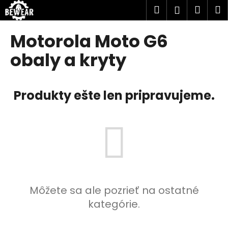
K
Prejsť
Hľadať
Náku
M
Prihlásen
na
o
obsah
Späť
Späť
košík
š
Motorola Moto G6
í
Č
obaly a kryty
k
o
p
Produkty ešte len pripravujeme.
o
t
r
e
b
u
j
e
Môžete sa ale pozrieť na ostatné
t
kategórie.
e
n