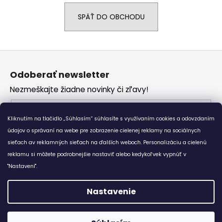
á
SPÄŤ DO OBCHODU
j
s
ť
Z
?
á
Odoberať newsletter
p
Nezmeškajte žiadne novinky či zľavy!
ä
t
Email
HĽADAŤ
i
Kliknutím na tlačidlo „Súhlasím“ súhlasíte s využívaním cookies a odovzdaním
Vložením e-mailu súhlasíte s
podmienkami
e
údajov o správaní na webe pre zobrazenie cielenej reklamy na sociálnych
ochrany osobných údajov
sieťach av reklamných sieťach na ďalších weboch. Personalizáciu a cielenú
reklamu si môžete podrobnejšie nastaviť alebo kedykoľvek vypnúť v
O
PRIHLÁSIŤ SA
d
"Nastavení".
p
o
Nastavenie
r
Vytvoril Shoptet
ú