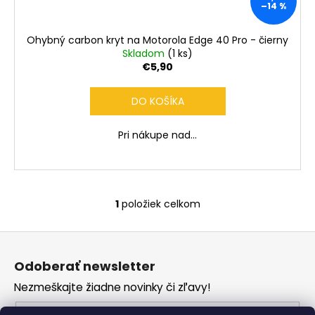
č
–14 %
a
m
Ohybný carbon kryt na Motorola Edge 40 Pro - čierny
e
Skladom
(1 ks)
€5,90
DO KOŠÍKA
Pri nákupe nad...
1
položiek celkom
O
v
Z
l
á
á
Odoberať newsletter
d
p
a
Nezmeškajte žiadne novinky či zľavy!
ä
c
t
Email