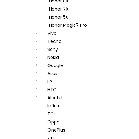
Honor 8X
Honor 7X
Honor 5X
Honor Magic7 Pro
Vivo
Tecno
Sony
Nokia
Google
Asus
LG
HTC
Alcatel
Infinix
TCL
Oppo
OnePlus
ZTE