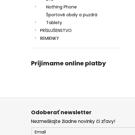
Nothing Phone
Športové obaly a puzdrá
Tablety
PRÍSLUŠENSTVO
REMIENKY
Prijímame online platby
Z
á
Odoberať newsletter
p
Nezmeškajte žiadne novinky či zľavy!
ä
t
Email