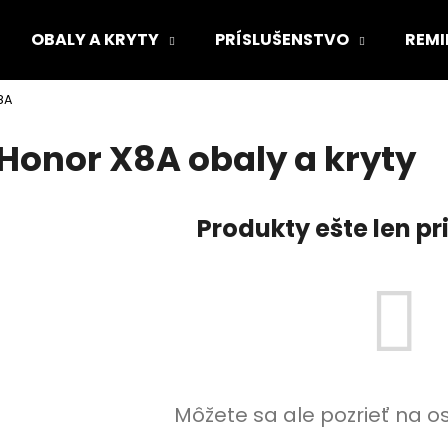
OBALY A KRYTY
PRÍSLUŠENSTVO
REMI
8A
Čo potrebujete nájsť?
Honor X8A obaly a kryty
HĽADAŤ
Produkty ešte len p
Odporúčame
Môžete sa ale pozrieť na o