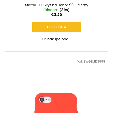
č
Matný TPU kryt na Honor 90 - čierny
a
Skladom
(3 ks)
m
€3,20
e
DO KOŠÍKA
Pri nákupe nad...
Kód:
BWGSM173998