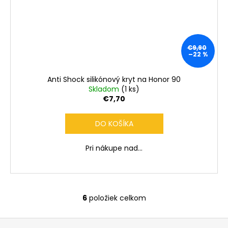
€9,90
–22 %
Anti Shock silikónový kryt na Honor 90
Skladom
(1 ks)
€7,70
DO KOŠÍKA
Pri nákupe nad...
6
položiek celkom
O
v
Z
l