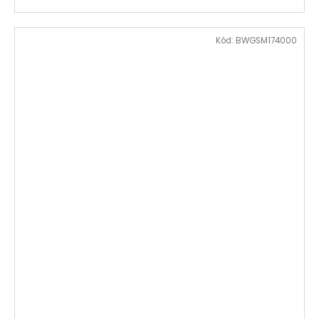
Kód:
BWGSM174000