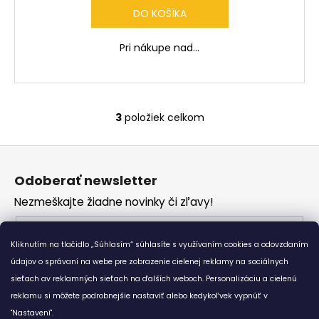
DO KOŠÍKA
Pri nákupe nad...
3
položiek celkom
O
v
Z
l
á
á
Odoberať newsletter
d
p
a
Nezmeškajte žiadne novinky či zľavy!
ä
c
t
Email
i
i
Kliknutím na tlačidlo „Súhlasím“ súhlasíte s využívaním cookies a odovzdaním
e
Vložením e-mailu súhlasíte s
podmienkami
e
p
údajov o správaní na webe pre zobrazenie cielenej reklamy na sociálnych
ochrany osobných údajov
r
sieťach av reklamných sieťach na ďalších weboch. Personalizáciu a cielenú
v
reklamu si môžete podrobnejšie nastaviť alebo kedykoľvek vypnúť v
PRIHLÁSIŤ SA
k
"Nastavení".