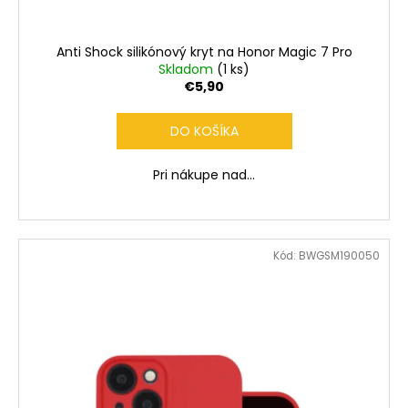
č
a
m
Anti Shock silikónový kryt na Honor Magic 7 Pro
e
Skladom
(1 ks)
€5,90
DO KOŠÍKA
Pri nákupe nad...
Kód:
BWGSM190050