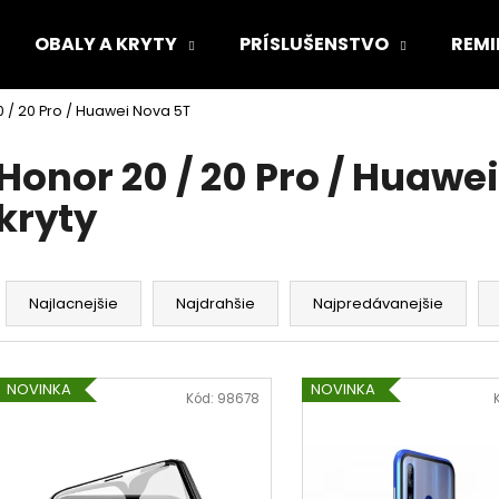
OBALY A KRYTY
PRÍSLUŠENSTVO
REMI
 / 20 Pro / Huawei Nova 5T
Čo potrebujete nájsť?
Honor 20 / 20 Pro / Huawe
kryty
HĽADAŤ
R
a
Odporúčame
Najlacnejšie
Najdrahšie
Najpredávanejšie
d
e
V
n
NOVINKA
NOVINKA
ý
Kód:
98678
i
p
e
i
p
s