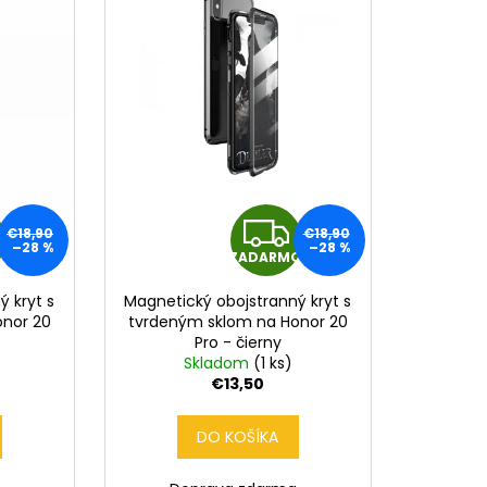
Z
Z
€18,90
€18,90
–28 %
–28 %
O
ZADARMO
A
A
ý kryt s
Magnetický obojstranný kryt s
D
D
onor 20
tvrdeným sklom na Honor 20
Pro - čierny
A
A
Skladom
(1 ks)
€13,50
R
R
DO KOŠÍKA
M
M