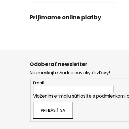
Prijímame online platby
Z
á
Odoberať newsletter
p
Nezmeškajte žiadne novinky či zľavy!
ä
t
Email
i
Vložením e-mailu súhlasíte s
podmienkami o
e
PRIHLÁSIŤ SA