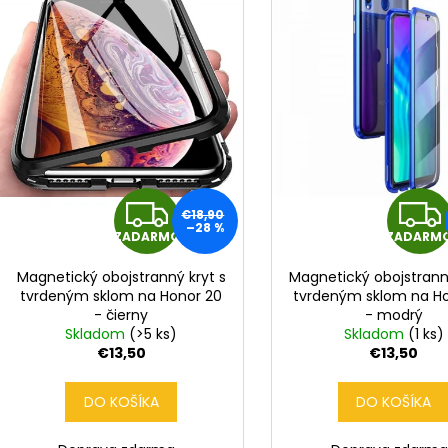
r
p
o
r
d
o
u
d
k
u
t
k
o
t
v
o
Z
€18,90
v
–28 %
ZADARMO
ZADARM
A
Magnetický obojstranný kryt s
Magnetický obojstrann
D
tvrdeným sklom na Honor 20
tvrdeným sklom na H
- čierny
- modrý
A
Skladom
(>5 ks)
Skladom
(1 ks)
€13,50
€13,50
R
DO KOŠÍKA
DO KOŠÍKA
M