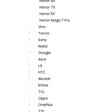
Honor 8X
Honor 7X
Honor 5X
Honor Magic7 Pro
Vivo
Tecno
Sony
Nokia
Google
Asus
LG
HTC
Alcatel
Infinix
TCL
Oppo
OnePlus
ZTE